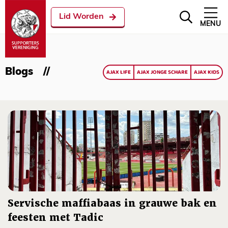
Lid Worden
MENU
Blogs
AJAX LIFE
AJAX JONGE SCHARE
AJAX KIDS
Servische maffiabaas in grauwe bak en
feesten met Tadic