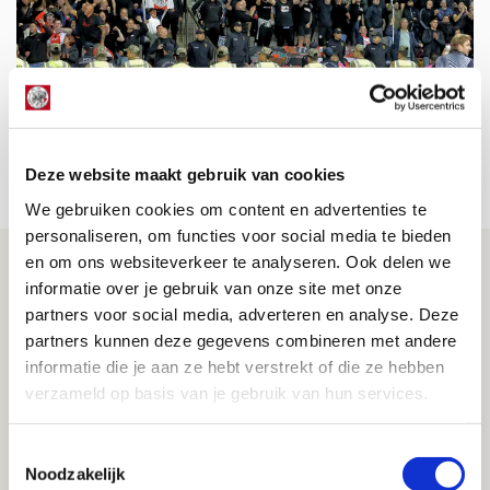
The A-Team in Bakoe
25 OKTOBER 2024 - 08:53
Deze website maakt gebruik van cookies
BLOG
We gebruiken cookies om content en advertenties te
personaliseren, om functies voor social media te bieden
en om ons websiteverkeer te analyseren. Ook delen we
informatie over je gebruik van onze site met onze
partners voor social media, adverteren en analyse. Deze
partners kunnen deze gegevens combineren met andere
informatie die je aan ze hebt verstrekt of die ze hebben
verzameld op basis van je gebruik van hun services.
Bačka Topola de gekste!
Toestemmingsselectie
Noodzakelijk
02 AUGUSTUS 2024 - 16:57