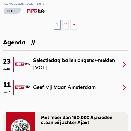
01 NOVEMBER 2023 - 13:49
BLOG
1
2
3
Agenda
Selectiedag ballenjongens/-meiden
23
[VOL]
AUG
11
Geef Mij Maar Amsterdam
SEP
Met meer dan 150.000 Ajacieden
staan wij achter Ajax!