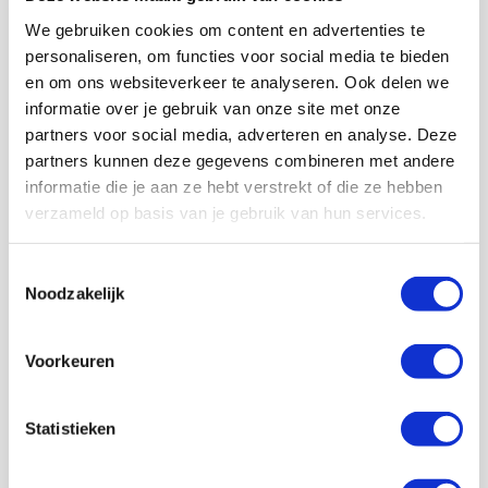
We gebruiken cookies om content en advertenties te
personaliseren, om functies voor social media te bieden
Met meer dan 150.000 Ajacieden
en om ons websiteverkeer te analyseren. Ook delen we
staan wij achter Ajax!
informatie over je gebruik van onze site met onze
partners voor social media, adverteren en analyse. Deze
partners kunnen deze gegevens combineren met andere
Lid worden
informatie die je aan ze hebt verstrekt of die ze hebben
verzameld op basis van je gebruik van hun services.
Volg ons ook op social
Toestemmingsselectie
Noodzakelijk
Voorkeuren
187K
166K
594K
9,6K
volgers
volgers
volgers
volgers
Statistieken
Volgen
Volgen
Volgen
Volgen