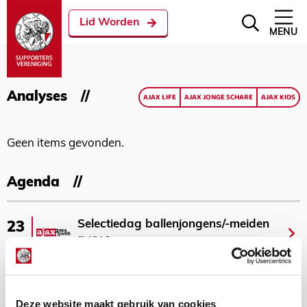
Lid Worden
MENU
Analyses
AJAX LIFE
AJAX JONGE SCHARE
AJAX KIDS
Geen items gevonden.
Agenda
Selectiedag ballenjongens/-meiden
23
[VOL]
AUG
11
Geef Mij Maar Amsterdam
SEP
Deze website maakt gebruik van cookies