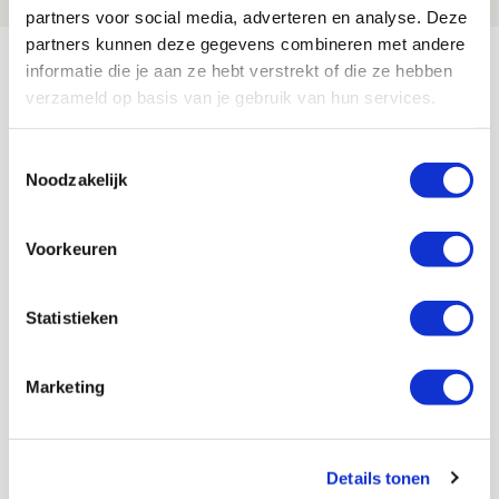
partners voor social media, adverteren en analyse. Deze
partners kunnen deze gegevens combineren met andere
Bekijk meer
informatie die je aan ze hebt verstrekt of die ze hebben
AGENDA
verzameld op basis van je gebruik van hun services.
Toestemmingsselectie
Selectiedag ballenjongens/-meiden
23
Noodzakelijk
[VOL]
AUG
Voorkeuren
11
Geef Mij Maar Amsterdam
SEP
Statistieken
Blogs
Marketing
Servische maffiabaas in grauwe bak
Details tonen