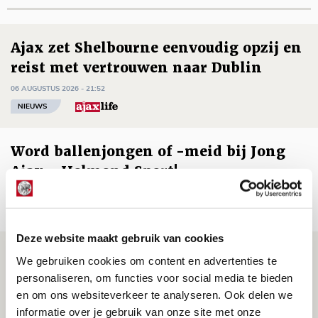
Ajax zet Shelbourne eenvoudig opzij en
reist met vertrouwen naar Dublin
06 AUGUSTUS 2026 - 21:52
NIEUWS
Word ballenjongen of -meid bij Jong
Ajax - Helmond Sport!
06 AUGUSTUS 2026 - 13:13
PRIJSVRAAG
Deze website maakt gebruik van cookies
Reis jij als mascotte mee naar uitduel
We gebruiken cookies om content en advertenties te
met Telstar?
personaliseren, om functies voor social media te bieden
en om ons websiteverkeer te analyseren. Ook delen we
06 AUGUSTUS 2026 - 13:04
informatie over je gebruik van onze site met onze
PRIJSVRAAG