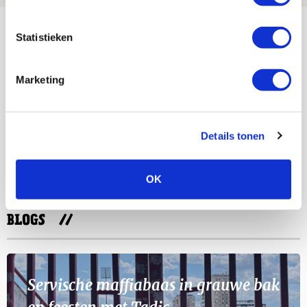
Bekijk meer
Statistieken
AGENDA
Marketing
Selectiedag ballenjongens/-meiden
23
[VOL]
AUG
Details tonen
11
Geef Mij Maar Amsterdam
SEP
OK
BLOGS
Servische maffiabaas in grauwe bak