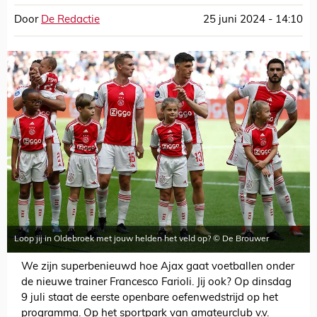
Door
De Redactie
25 juni 2024 - 14:10
Loop jij in Oldebroek met jouw helden het veld op? © De Brouwer
We zijn superbenieuwd hoe Ajax gaat voetballen onder
de nieuwe trainer Francesco Farioli. Jij ook? Op dinsdag
9 juli staat de eerste openbare oefenwedstrijd op het
programma. Op het sportpark van amateurclub v.v.