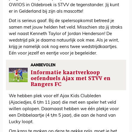
OWIOS in Oldebroek is STVV de tegenstander. Jij kunt
er in Gelderland bij zijn als mascotte!
Dat is serieus gaaf. Bij de spelersopkomst betreed je
samen met jouw helden het veld. Misschien sta jij straks
wel naast Kenneth Taylor of Jordan Henderson! De
wedstrijd pik je daarna natuurlijk ook mee. Als je wint,
krijg je namelijk ook nog eens twee wedstrijdkaartjes.
Eén voor jezelf en eentje voor je begeleider.
AANBEVOLEN
Informatie kaartverkoop
oefenduels Ajax met STVV en
Rangers FC
We hebben plek voor elf Ajax Kids Clubleden
(Ajaciedjes, 6 t/m 11 jaar) die met een speler het veld
willen oplopen. Daarnaast hebben we één plekje voor
een Dribbelaartje (4 t/m 5 jaar), die aan de hand van
Lucky loopt.
Om kans te maken op deze te gekke prijs, moet je het