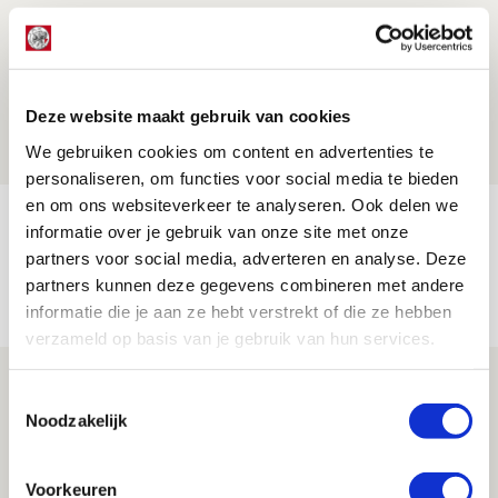
Míchel geeft blessure-update en
spreekt over Godts, Baas en
aanwinsten
Deze website maakt gebruik van cookies
07 AUGUSTUS 2026 - 14:13
We gebruiken cookies om content en advertenties te
NIEUWS
personaliseren, om functies voor social media te bieden
en om ons websiteverkeer te analyseren. Ook delen we
Volop enthousiasme in fotoverslag van
informatie over je gebruik van onze site met onze
Europees treffen met Shelbourne
partners voor social media, adverteren en analyse. Deze
partners kunnen deze gegevens combineren met andere
07 AUGUSTUS 2026 - 09:00
informatie die je aan ze hebt verstrekt of die ze hebben
FOTOVERSLAG
verzameld op basis van je gebruik van hun services.
Míchel niet blij met resultaat en spel
Toestemmingsselectie
na rust: ‘De focus nam af’
Noodzakelijk
07 AUGUSTUS 2026 - 08:30
NIEUWS
Voorkeuren