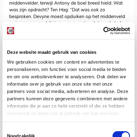
middenvelder, terwijl Antony de boel breed hield. Wat
was zijn opdracht? Ten Hag: “Dat was ook zo
besproken. Devyne moest opduiken op het middenveld
en in onze aanvalslinies op momenten dat we de bal
hadden. Dat deed hij prima.”
Na een kleine zeventig minuten mocht Rensch – weer
een ervaring rijker – dik tevreden terugkijken op zijn
Deze website maakt gebruik van cookies
wedstrijd. Hij werd afgelost door ‘de frisse’ Perr Schuurs,
waardoor Jurriën Timber het duel afmaakte op de
We gebruiken cookies om content en advertenties te
rechtsachterpositie.
personaliseren, om functies voor social media te bieden
en om ons websiteverkeer te analyseren. Ook delen we
AANBEVOLEN
informatie over je gebruik van onze site met onze
Volg Lucky en Ajax Kids
partners voor social media, adverteren en analyse. Deze
Club via Instagram!
partners kunnen deze gegevens combineren met andere
informatie die je aan ze hebt verstrekt of die ze hebben
verzameld op basis van je gebruik van hun services.
Floris Roos
Bekijk alle berichten van Floris Roos
Toestemmingsselectie
Noodzakelijk