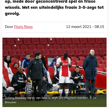
op, mede door geconcentreerd spel én frisse
wissels. Met een uiteindelijke fraaie 3-0-zege tot
gevolg.
Door
Floris Roos
12 maart 2021 - 08:15
Zolang Brobbey speler van Ajax is, blijft Ten Hag hem inzetten. © De
Brouwer