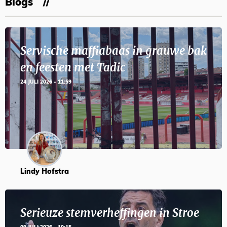
Blogs
Servische maffiabaas in grauwe bak
en feesten met Tadic
24 JULI 2026 - 11:59
Lindy Hofstra
Serieuze stemverheffingen in Stroe