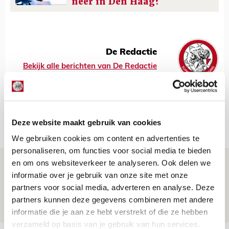
neer in Den Haag?
De Redactie
Bekijk alle berichten van De Redactie
Deze website maakt gebruik van cookies
Net binnen //
We gebruiken cookies om content en advertenties te
personaliseren, om functies voor social media te bieden
en om ons websiteverkeer te analyseren. Ook delen we
Drie dingen die je moet weten over PEC
informatie over je gebruik van onze site met onze
Zwolle - Ajax
partners voor social media, adverteren en analyse. Deze
08 AUGUSTUS 2026 - 12:32
partners kunnen deze gegevens combineren met andere
NIEUWS
informatie die je aan ze hebt verstrekt of die ze hebben
verzameld op basis van je gebruik van hun services.