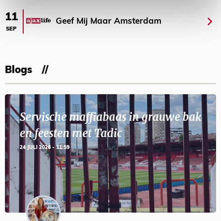
11
Geef Mij Maar Amsterdam
SEP
Blogs
Servische maffiabaas in grauwe bak
en feesten met Tadic
24 JULI 2026 - 11:59