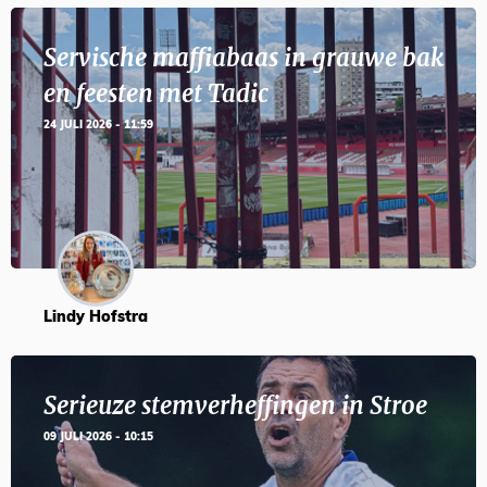
Servische maffiabaas in grauwe bak
en feesten met Tadic
24 JULI 2026 - 11:59
Lindy Hofstra
Serieuze stemverheffingen in Stroe
09 JULI 2026 - 10:15