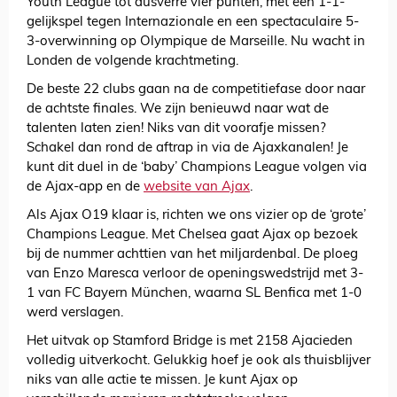
Youth League tot dusverre vier punten, met een 1-1-
gelijkspel tegen Internazionale en een spectaculaire 5-
3-overwinning op Olympique de Marseille. Nu wacht in
Londen de volgende krachtmeting.
De beste 22 clubs gaan na de competitiefase door naar
de achtste finales. We zijn benieuwd naar wat de
talenten laten zien! Niks van dit voorafje missen?
Schakel dan rond de aftrap in via de Ajaxkanalen! Je
kunt dit duel in de ‘baby’ Champions League volgen via
de Ajax-app en de
website van Ajax
.
Als Ajax O19 klaar is, richten we ons vizier op de ‘grote’
Champions League. Met Chelsea gaat Ajax op bezoek
bij de nummer achttien van het miljardenbal. De ploeg
van Enzo Maresca verloor de openingswedstrijd met 3-
1 van FC Bayern München, waarna SL Benfica met 1-0
werd verslagen.
Het uitvak op Stamford Bridge is met 2158 Ajacieden
volledig uitverkocht. Gelukkig hoef je ook als thuisblijver
niks van alle actie te missen. Je kunt Ajax op