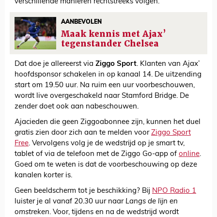
verschillende manieren rechtstreeks volgen.
AANBEVOLEN
Maak kennis met Ajax’
tegenstander Chelsea
Dat doe je allereerst via
Ziggo Sport
. Klanten van Ajax’
hoofdsponsor schakelen in op kanaal 14. De uitzending
start om 19.50 uur. Na ruim een uur voorbeschouwen,
wordt live overgeschakeld naar Stamford Bridge. De
zender doet ook aan nabeschouwen.
Ajacieden die geen Ziggoabonnee zijn, kunnen het duel
gratis zien door zich aan te melden voor
Ziggo Sport
Free
. Vervolgens volg je de wedstrijd op je smart tv,
tablet of via de telefoon met de Ziggo Go-app of
online
.
Goed om te weten is dat de voorbeschouwing op deze
kanalen korter is.
Geen beeldscherm tot je beschikking? Bij
NPO Radio 1
luister je al vanaf 20.30 uur naar
Langs de lijn en
omstreken
. Voor, tijdens en na de wedstrijd wordt