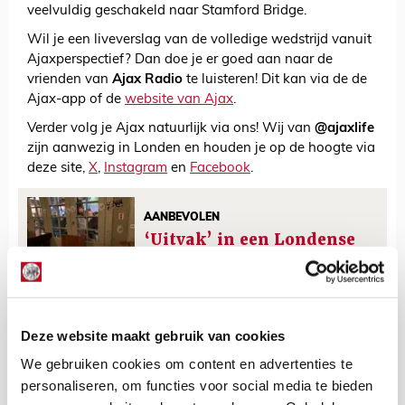
veelvuldig geschakeld naar Stamford Bridge.
Wil je een liveverslag van de volledige wedstrijd vanuit
Ajaxperspectief? Dan doe je er goed aan naar de
vrienden van
Ajax Radio
te luisteren! Dit kan via de de
Ajax-app of de
website van Ajax
.
Verder volg je Ajax natuurlijk via ons! Wij van
@ajaxlife
zijn aanwezig in Londen en houden je op de hoogte via
deze site,
X
,
Instagram
en
Facebook
.
AANBEVOLEN
‘Uitvak’ in een Londense
pub
De Redactie
Deze website maakt gebruik van cookies
Bekijk alle berichten van De Redactie
We gebruiken cookies om content en advertenties te
personaliseren, om functies voor social media te bieden