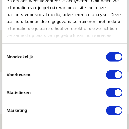
en om ons websiteverkeer te analyseren. Ook delen we
informatie over je gebruik van onze site met onze
partners voor social media, adverteren en analyse. Deze
Net binnen //
partners kunnen deze gegevens combineren met andere
informatie die je aan ze hebt verstrekt of die ze hebben
verzameld op basis van je gebruik van hun services.
Is dit de laatste wallpaper van Godts in
de Johan Cruijff Arena?
Toestemmingsselectie
Noodzakelijk
07 AUGUSTUS 2026 - 00:36
NIEUWS
Voorkeuren
Trotse Klaassen: ‘Vierhonderd duels
voor mijn club is heel speciaal’
Statistieken
06 AUGUSTUS 2026 - 23:43
NIEUWS
Marketing
Ajax zet Shelbourne eenvoudig opzij en