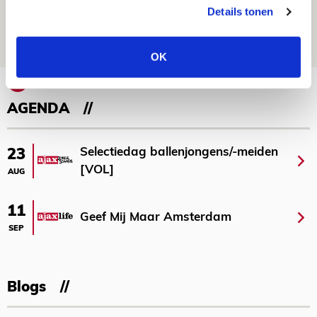
reist met vertrouwen naar Dublin
Details tonen
06 AUGUSTUS 2026 - 21:52
NIEUWS
OK
Bekijk meer
AGENDA
Selectiedag ballenjongens/-meiden
23
[VOL]
AUG
11
Geef Mij Maar Amsterdam
SEP
Blogs