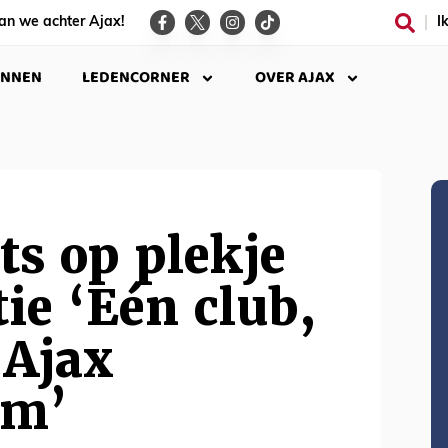
an we achter Ajax!
I
INNEN
LEDENCORNER
OVER AJAX
ots op plekje
tie ‘Eén club,
 Ajax
am’