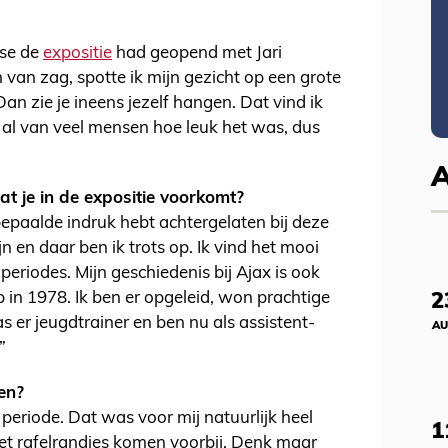
tse de
expositie
had geopend met Jari
 van zag, spotte ik mijn gezicht op een grote
Dan zie je ineens jezelf hangen. Dat vind ik
 al van veel mensen hoe leuk het was, dus
t je in de expositie voorkomt?
bepaalde indruk hebt achtergelaten bij deze
ijn en daar ben ik trots op. Ik vind het mooi
 periodes. Mijn geschiedenis bij Ajax is ook
lub in 1978. Ik ben er opgeleid, won prachtige
2
as er jeugdtrainer en ben nu als assistent-
AU
”
en?
 periode. Dat was voor mij natuurlijk heel
1
 rafelrandjes komen voorbij. Denk maar