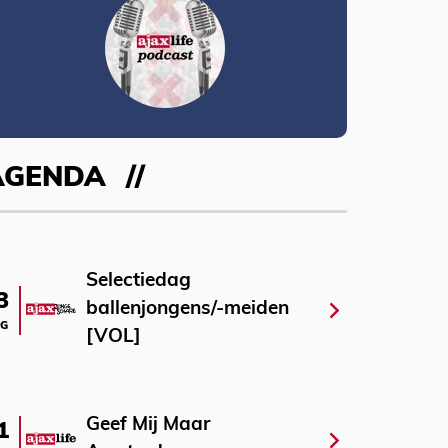
AGENDA
Selectiedag
3
ballenjongens/-meiden
G
[VOL]
Geef Mij Maar
1