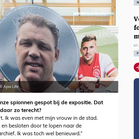
N
V
f
m
07 
F
© Ajax Life
nze spionnen gespot bij de expositie. Dat
daar zo terecht?
t. Ik was even met mijn vrouw in de stad.
 en besloten door te lopen naar de
sarchief. Ik was toch wel benieuwd.”