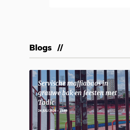
Blogs
Servische maffiabaas in
grauwe bak en feesten met
Tadic
24 JULI 2026 - 11:59