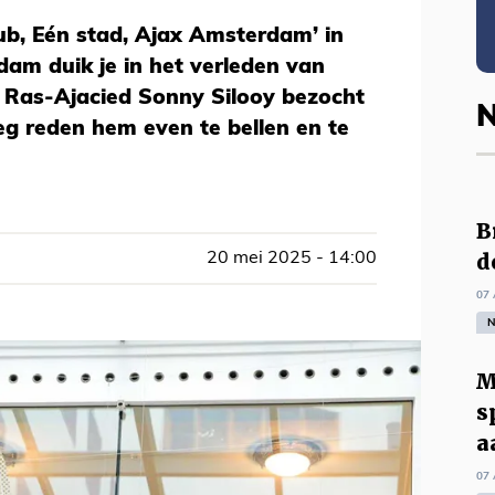
lub, Eén stad, Ajax Amsterdam’ in
am duik je in het verleden van
. Ras-Ajacied Sonny Silooy bezocht
N
eg reden hem even te bellen en te
B
d
20 mei 2025 - 14:00
07 
N
M
s
a
07 