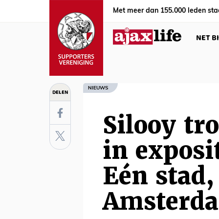
Met meer dan 155.000 leden sta
NET B
NIEUWS
DELEN
Silooy tr
in exposi
Eén stad,
Amsterd