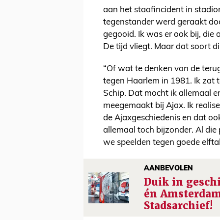
aan het staafincident in stadi
tegenstander werd geraakt door
gegooid. Ik was er ook bij, di
De tijd vliegt. Maar dat soort 
“Of wat te denken van de terug
tegen Haarlem in 1981. Ik zat 
Schip. Dat mocht ik allemaal e
meegemaakt bij Ajax. Ik realis
de Ajaxgeschiedenis en dat ook
allemaal toch bijzonder. Al die
we speelden tegen goede elftal
AANBEVOLEN
Duik in gesch
én Amsterdam 
Stadsarchief!