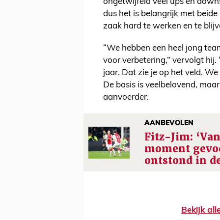
ongetwijfeld veel ups en downs
dus het is belangrijk met beide
zaak hard te werken en te blijv
“We hebben een heel jong team.
voor verbetering,” vervolgt hij.
jaar. Dat zie je op het veld. W
De basis is veelbelovend, maar
aanvoerder.
AANBEVOLEN
Fitz-Jim: ‘Van
moment gevoel
ontstond in d
Bekijk al