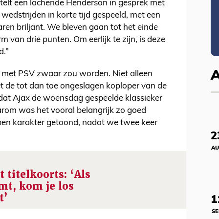
stelt een lachende Henderson in gesprek met
wedstrijden in korte tijd gespeeld, met een
aren briljant. We bleven gaan tot het einde
m van drie punten. Om eerlijk te zijn, is deze
d.”
n met PSV zwaar zou worden. Niet alleen
t de tot dan toe ongeslagen koploper van de
mdat Ajax de woensdag gespeelde klassieker
arom was het vooral belangrijk zo goed
bben karakter getoond, nadat we twee keer
2
AU
 titelkoorts: ‘Als
omt, kom je los
t’
1
SE