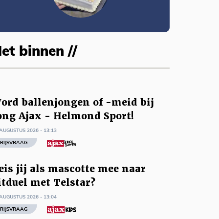
et binnen //
ord ballenjongen of -meid bij
ong Ajax - Helmond Sport!
AUGUSTUS 2026 - 13:13
RIJSVRAAG
eis jij als mascotte mee naar
itduel met Telstar?
AUGUSTUS 2026 - 13:04
RIJSVRAAG