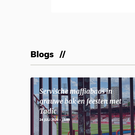
Blogs
Servische maffiabaas in
grauwe bak en feesten met
Tadic
24 JULI 2026 - 11:59