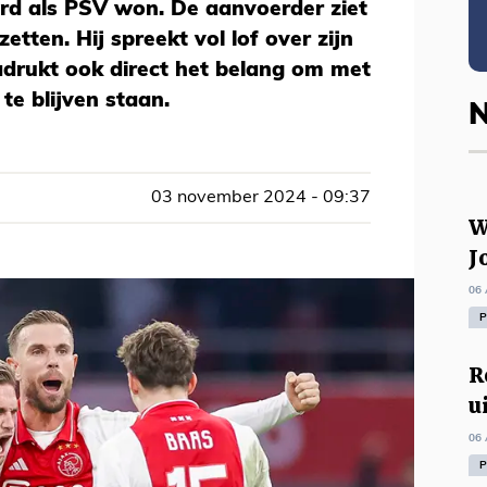
d als PSV won. De aanvoerder ziet
etten. Hij spreekt vol lof over zijn
rukt ook direct het belang om met
te blijven staan.
N
03 november 2024 - 09:37
W
J
06 
P
R
u
06 
P