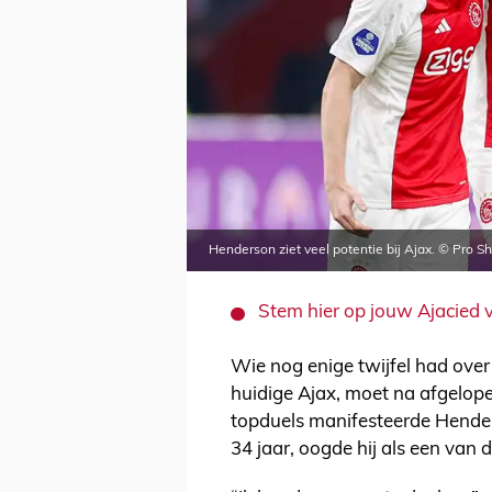
Henderson ziet veel potentie bij Ajax. © Pro S
Stem hier op jouw Ajacied 
Wie nog enige twijfel had ov
huidige Ajax, moet na afgelope
topduels manifesteerde Henders
34 jaar, oogde hij als een van d