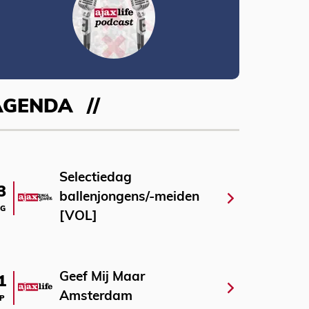
AGENDA
Selectiedag
3
ballenjongens/-meiden
G
[VOL]
Geef Mij Maar
1
Amsterdam
P