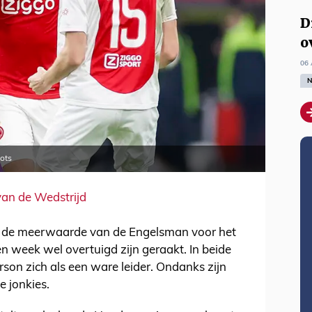
D
o
06 
N
hots
van de Wedstrijd
er de meerwaarde van de Engelsman voor het
n week wel overtuigd zijn geraakt. In beide
on zich als een ware leider. Ondanks zijn
e jonkies.