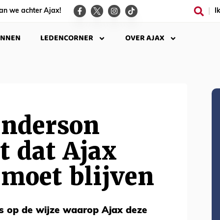
an we achter Ajax!
I
INNEN
LEDENCORNER
OVER AJAX
enderson
 dat Ajax
moet blijven
ts op de wijze waarop Ajax deze