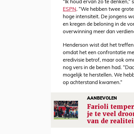
“Ik houd ervan zo te denken,” 
ESPN
. “We hebben twee grote 
hoge intensiteit. De jongens w
en kregen de beloning in de vor
overwinning meer dan verdien
Henderson wist dat het treffe
omdat het een confrontatie me
eredivisie betrof, maar ook o
nog vers in de benen had. “Da
mogelijk te herstellen. We he
op achterstand kwamen.”
AANBEVOLEN
Farioli tempert
je te veel dro
van de realitei