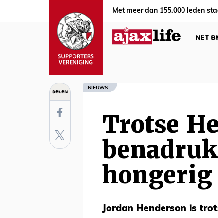
Met meer dan 155.000 leden sta
NET B
NIEUWS
DELEN
Trotse H
benadrukt
hongerig 
Jordan Henderson is tro