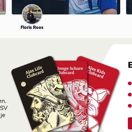
Floris Roos
en.
 SV
je