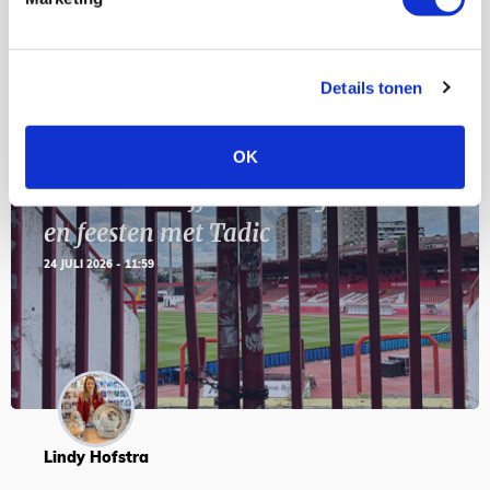
SEP
Details tonen
Blogs
OK
Servische maffiabaas in grauwe bak
en feesten met Tadic
24 JULI 2026 - 11:59
Lindy Hofstra