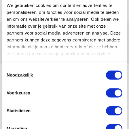
We gebruiken cookies om content en advertenties te
06 AUGUSTUS 2026 - 23:43
personaliseren, om functies voor social media te bieden
NIEUWS
en om ons websiteverkeer te analyseren. Ook delen we
informatie over je gebruik van onze site met onze
Ajax zet Shelbourne eenvoudig opzij en
partners voor social media, adverteren en analyse. Deze
reist met vertrouwen naar Dublin
partners kunnen deze gegevens combineren met andere
informatie die je aan ze hebt verstrekt of die ze hebben
06 AUGUSTUS 2026 - 21:52
verzameld op basis van je gebruik van hun services.
NIEUWS
Toestemmingsselectie
Bekijk meer
Noodzakelijk
AGENDA
Voorkeuren
Selectiedag ballenjongens/-meiden
23
[VOL]
AUG
Statistieken
11
Geef Mij Maar Amsterdam
Marketing