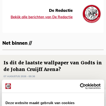
De Redactie
Bekijk alle berichten van De Redactie
Net binnen //
Is dit de laatste wallpaper van Godts in
de Johan Cruijff Arena?
07 AUGUSTUS 2026 - 00:36
NIEUWS
Trotse Klaassen: ‘Vierhonderd duels
Deze website maakt gebruik van cookies
voor mijn club is heel speciaal’