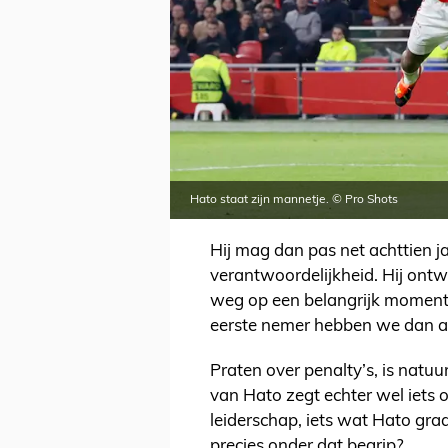
Hato staat zijn mannetje. © Pro Shots
Hij mag dan pas net achttien ja
verantwoordelijkheid. Hij ontwi
weg op een belangrijk moment 
eerste nemer hebben we dan alv
Praten over penalty’s, is natuu
van Hato zegt echter wel iets ov
leiderschap, iets wat Hato graag
precies onder dat begrip?