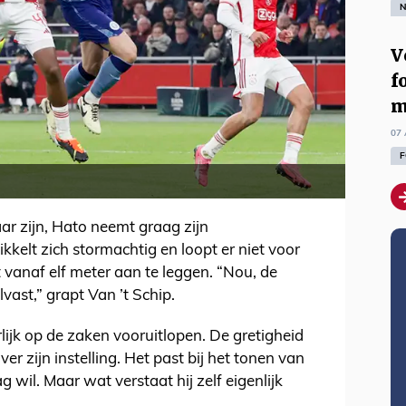
N
V
f
m
07 
F
ar zijn, Hato neemt graag zijn
kkelt zich stormachtig en loopt er niet voor
vanaf elf meter aan te leggen. “Nou, de
ast,” grapt Van ’t Schip.
rlijk op de zaken vooruitlopen. De gretigheid
er zijn instelling. Het past bij het tonen van
 wil. Maar wat verstaat hij zelf eigenlijk