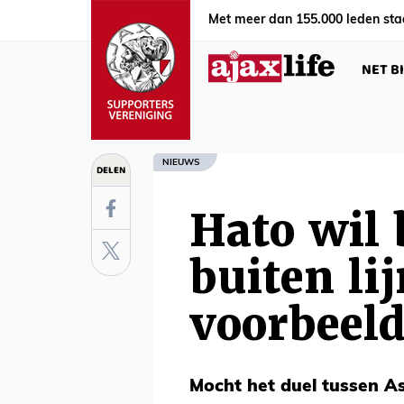
Met meer dan 155.000 leden sta
NET B
NIEUWS
DELEN
Hato wil
buiten li
voorbeel
Mocht het duel tussen A