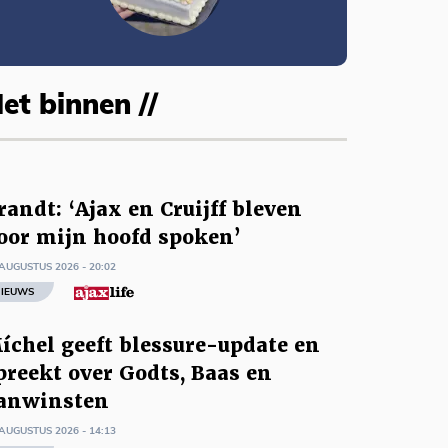
et binnen //
randt: ‘Ajax en Cruijff bleven
oor mijn hoofd spoken’
AUGUSTUS 2026 - 20:02
IEUWS
íchel geeft blessure-update en
preekt over Godts, Baas en
anwinsten
AUGUSTUS 2026 - 14:13