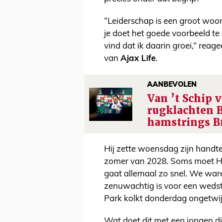
“Leiderschap is een groot woord
je doet het goede voorbeeld te 
vind dat ik daarin groei,” reag
van
Ajax Life
.
AANBEVOLEN
Van ’t Schip v
rugklachten 
hamstrings B
Hij zette woensdag zijn handt
zomer van 2028. Soms moet Hat
gaat allemaal zo snel. We war
zenuwachtig is voor een wedstrij
Park kolkt donderdag ongetwij
Wat doet dit met een jongen die