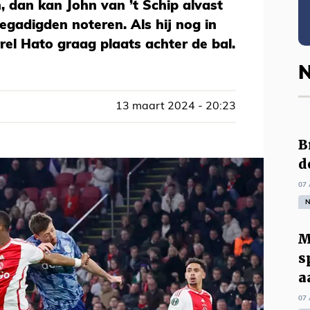
, dan kan John van ’t Schip alvast
gegadigden noteren. Als hij nog in
rel Hato graag plaats achter de bal.
N
13 maart 2024 - 20:23
B
d
07 
N
M
s
a
07 