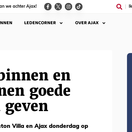
an we achter Ajax!
I
INNEN
LEDENCORNER
OVER AJAX
 binnen en
jnen goede
d geven
ston Villa en Ajax donderdag op