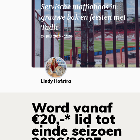
Servische maffiabaas in
grauwe bak en feesten met
Tadic
24 JULI 2026 - 11:59
Lindy Hofstra
Word vanaf
€20,-* lid tot
einde seizoen