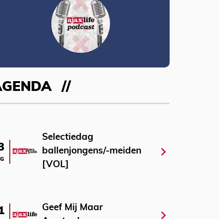
AGENDA
Selectiedag
3
ballenjongens/-meiden
G
[VOL]
Geef Mij Maar
1