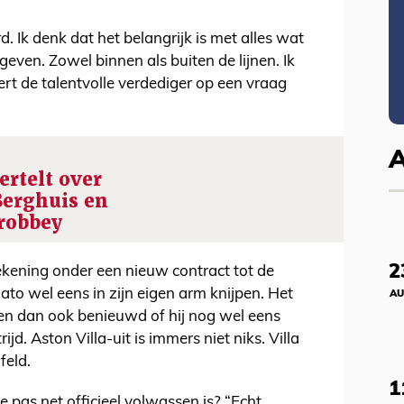
. Ik denk dat het belangrijk is met alles wat
geven. Zowel binnen als buiten de lijnen. Ik
eert de talentvolle verdediger op een vraag
ertelt over
Berghuis en
robbey
2
ekening onder een nieuw contract tot de
o wel eens in zijn eigen arm knijpen. Het
AU
en dan ook benieuwd of hij nog wel eens
d. Aston Villa-uit is immers niet niks. Villa
feld.
1
 pas net officieel volwassen is? “Echt