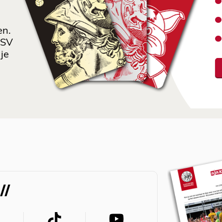
en.
 SV
je