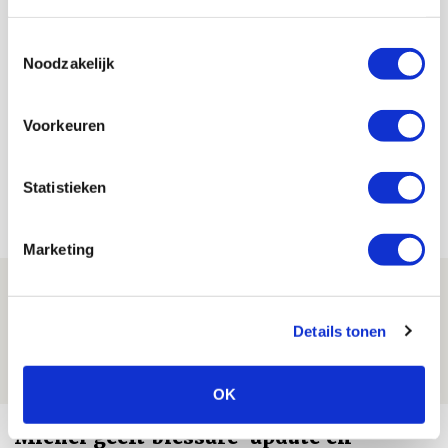
gesteldheid
Toestemmingsselectie
Noodzakelijk
De Redactie
Bekijk alle berichten van De Redactie
Voorkeuren
Statistieken
Net binnen //
Marketing
Brandt: ‘Ajax en Cruijff bleven door
mijn hoofd spoken’
Details tonen
07 AUGUSTUS 2026 - 20:02
NIEUWS
OK
Míchel geeft blessure-update en