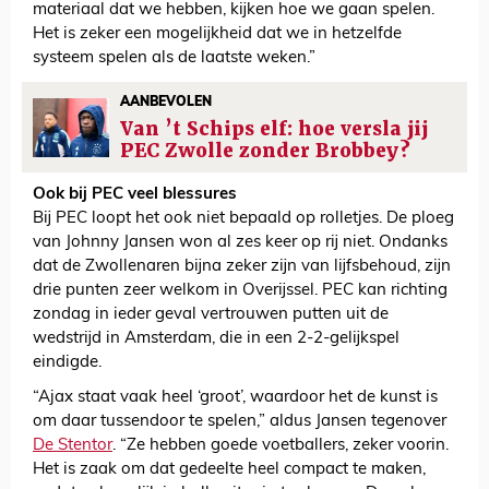
materiaal dat we hebben, kijken hoe we gaan spelen.
Het is zeker een mogelijkheid dat we in hetzelfde
systeem spelen als de laatste weken.”
AANBEVOLEN
Van ’t Schips elf: hoe versla jij
PEC Zwolle zonder Brobbey?
Ook bij PEC veel blessures
Bij PEC loopt het ook niet bepaald op rolletjes. De ploeg
van Johnny Jansen won al zes keer op rij niet. Ondanks
dat de Zwollenaren bijna zeker zijn van lijfsbehoud, zijn
drie punten zeer welkom in Overijssel. PEC kan richting
zondag in ieder geval vertrouwen putten uit de
wedstrijd in Amsterdam, die in een 2-2-gelijkspel
eindigde.
“Ajax staat vaak heel ‘groot’, waardoor het de kunst is
om daar tussendoor te spelen,” aldus Jansen tegenover
De Stentor
. “Ze hebben goede voetballers, zeker voorin.
Het is zaak om dat gedeelte heel compact te maken,