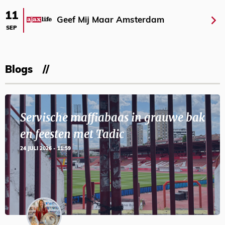
11
Geef Mij Maar Amsterdam
SEP
Blogs
Servische maffiabaas in grauwe bak
en feesten met Tadic
24 JULI 2026 - 11:59