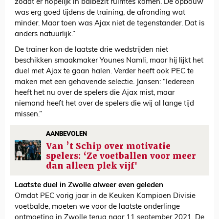
zodat er hopelijk in balbezit ruimtes komen. De opbouw
was erg goed tijdens de training, de afronding wat
minder. Maar toen was Ajax niet de tegenstander. Dat is
anders natuurlijk.”
De trainer kon de laatste drie wedstrijden niet
beschikken smaakmaker Younes Namli, maar hij lijkt het
duel met Ajax te gaan halen. Verder heeft ook PEC te
maken met een gehavende selectie. Jansen: “Iedereen
heeft het nu over de spelers die Ajax mist, maar
niemand heeft het over de spelers die wij al lange tijd
missen.”
AANBEVOLEN
Van ’t Schip over motivatie
spelers: ‘Ze voetballen voor meer
dan alleen plek vijf'
Laatste duel in Zwolle alweer even geleden
Omdat PEC vorig jaar in de Keuken Kampioen Divisie
voetbalde, moeten we voor de laatste onderlinge
ontmoeting in Zwolle terug naar 11 september 2021. De