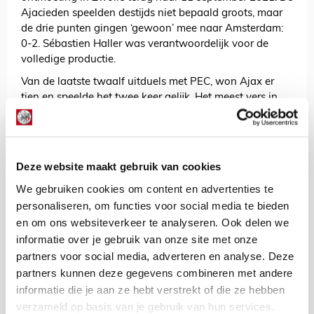
Ajacieden speelden destijds niet bepaald groots, maar
de drie punten gingen ‘gewoon’ mee naar Amsterdam:
0-2. Sébastien Haller was verantwoordelijk voor de
volledige productie.
Van de laatste twaalf uitduels met PEC, won Ajax er
tien en speelde het twee keer gelijk. Het meest vers in
het geheugen staat echter de wedstrijd in Amsterdam
van eerder dit seizoen. Onder leiding van invaltrainer
Michael Valkanis gaf Ajax een 2-0-voorsprong uit
handen. We hopen zondag uiteraard op een beter
Deze website maakt gebruik van cookies
resultaat.
We gebruiken cookies om content en advertenties te
PEC en Ajax trappen zondag om 12.15 uur af in het
personaliseren, om functies voor social media te bieden
MAC3PARK stadion. Het duel staat onder leiding van
en om ons websiteverkeer te analyseren. Ook delen we
Jeroen Manschot, terwijl Ingmar Oostrom de VAR van
informatie over je gebruik van onze site met onze
dienst is.
partners voor social media, adverteren en analyse. Deze
partners kunnen deze gegevens combineren met andere
AANBEVOLEN
Van ’t Schip legt link tussen
informatie die je aan ze hebt verstrekt of die ze hebben
blessures en mentale
verzameld op basis van je gebruik van hun services.