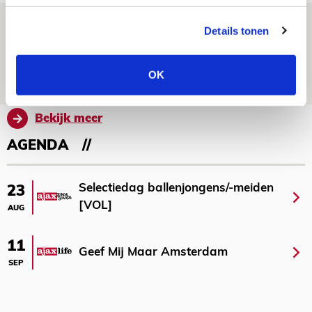
Laatste Kaarten Actie Ajax - sc
Details tonen
Heerenveen [UITVERKOCHT]
05 AUGUSTUS 2026 - 15:00
OK
NIEUWS
Bekijk meer
AGENDA
Selectiedag ballenjongens/-meiden
23
[VOL]
AUG
11
Geef Mij Maar Amsterdam
SEP