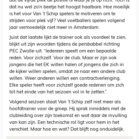
dat de vijfde plek de positie is waar je je op richt. Toch is
dat nu wel zo’n beetje het hoogst haalbare. Hoe moeilijk
is het voor Van ’t Schip spelers te motiveren om te
strijden voor plek vijf? Veel voetballers spelen volgend
jaar vermoedelijk niet meer in Amsterdam.
Juist dat laatste lijkt de trainer ook als voordeel te zien,
blijkt uit zijn woorden tijdens de persbabbel richting
PEC Zwolle-uit. “Iedereen speelt om een bepaalde
reden. Voor zichzelf. Voor de club. Maar er zijn ook
jongens die het EK willen halen of jongens die zich in
de kijker willen spelen, omdat ze naar een andere club
willen. Weer anderen willen een contractverlenging.
Elke speler heeft voor zichzelf goede redenen om zich
tot het einde van het seizoen vol in te zetten.”
Volgend seizoen staat Van ’t Schip zelf niet meer als
hoofdtrainer voor de groep. Hij sprak inmiddels met de
clubleiding over zijn toekomst en wat daar de invulling
van kan zijn. Een technische rol ligt voor hem in het
verschiet. Maar hoe en wat? Dat blijft nog onduidelijk.