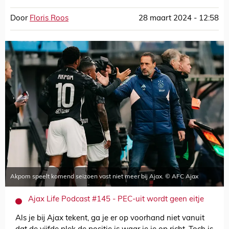
Door
Floris Roos
28 maart 2024 - 12:58
Akpom speelt komend seizoen vast niet meer bij Ajax. © AFC Ajax
Ajax Life Podcast #145 - PEC-uit wordt geen eitje
Als je bij Ajax tekent, ga je er op voorhand niet vanuit