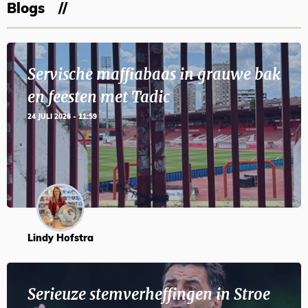
Blogs
Servische maffiabaas in grauwe bak
en feesten met Tadic
24 JULI 2026 - 11:59
Lindy Hofstra
Serieuze stemverheffingen in Stroe