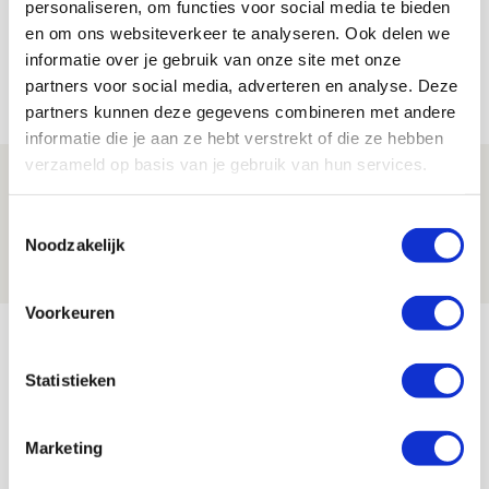
personaliseren, om functies voor social media te bieden
en om ons websiteverkeer te analyseren. Ook delen we
informatie over je gebruik van onze site met onze
partners voor social media, adverteren en analyse. Deze
Net binnen //
partners kunnen deze gegevens combineren met andere
informatie die je aan ze hebt verstrekt of die ze hebben
verzameld op basis van je gebruik van hun services.
Ter Stegen over uitdagingen en
leidersrol bij Ajax
Toestemmingsselectie
Noodzakelijk
05 AUGUSTUS 2026 - 20:00
NIEUWS
Voorkeuren
Míchels elf: zie jij al rol voor
aanwinsten in thuisduel met
Statistieken
Shelbourne?
05 AUGUSTUS 2026 - 15:35
Marketing
NIEUWS