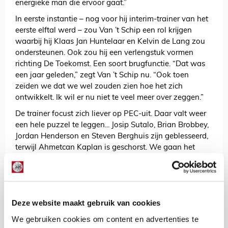
energieke man die ervoor gaat.”
In eerste instantie – nog voor hij interim-trainer van het
eerste elftal werd – zou Van ’t Schip een rol krijgen
waarbij hij Klaas Jan Huntelaar en Kelvin de Lang zou
ondersteunen. Ook zou hij een verlengstuk vormen
richting De Toekomst. Een soort brugfunctie. “Dat was
een jaar geleden,” zegt Van ’t Schip nu. “Ook toen
zeiden we dat we wel zouden zien hoe het zich
ontwikkelt. Ik wil er nu niet te veel meer over zeggen.”
De trainer focust zich liever op PEC-uit. Daar valt weer
een hele puzzel te leggen... Josip Sutalo, Brian Brobbey,
Jordan Henderson en Steven Berghuis zijn geblesseerd,
terwijl Ahmetcan Kaplan is geschorst. We gaan het
zondag zien. Dan trapt Ajax om 12.15 uur af in
Overijssel.
Floris Roos
Deze website maakt gebruik van cookies
Bekijk alle berichten van Floris Roos
We gebruiken cookies om content en advertenties te