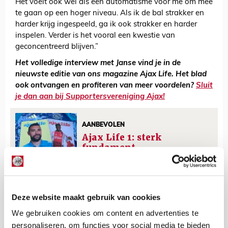
Het voelt ook wel als een automatisme voor me om mee
te gaan op een hoger niveau. Als ik de bal strakker en
harder krijg ingespeeld, ga ik ook strakker en harder
inspelen. Verder is het vooral een kwestie van
geconcentreerd blijven.”
Het volledige interview met Janse vind je in de
nieuwste editie van ons magazine Ajax Life. Het blad
ook ontvangen en profiteren van meer voordelen?
Sluit
je dan aan bij Supportersvereniging Ajax!
AANBEVOLEN
Ajax Life 1: sterk
fundament
Mike van Damme
Deze website maakt gebruik van cookies
Bekijk alle berichten van Mike van
Damme
We gebruiken cookies om content en advertenties te
personaliseren, om functies voor social media te bieden