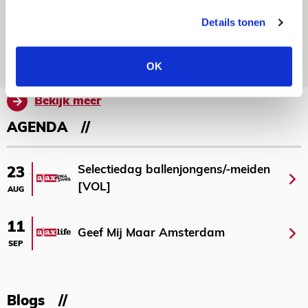
Volop enthousiasme in fotoverslag van
Details tonen
Europees treffen met Shelbourne
07 AUGUSTUS 2026 - 09:00
OK
FOTOVERSLAG
Bekijk meer
AGENDA
Selectiedag ballenjongens/-meiden
23
[VOL]
AUG
11
Geef Mij Maar Amsterdam
SEP
Blogs