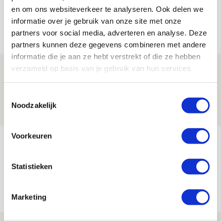
en om ons websiteverkeer te analyseren. Ook delen we
informatie over je gebruik van onze site met onze
Net binnen //
partners voor social media, adverteren en analyse. Deze
partners kunnen deze gegevens combineren met andere
informatie die je aan ze hebt verstrekt of die ze hebben
verzameld op basis van je gebruik van hun services.
Brandt: ‘Ajax en Cruijff bleven door
mijn hoofd spoken’
Toestemmingsselectie
07 AUGUSTUS 2026 - 20:02
Noodzakelijk
NIEUWS
Voorkeuren
Míchel geeft blessure-update en
spreekt over Godts, Baas en
Statistieken
aanwinsten
07 AUGUSTUS 2026 - 14:13
Marketing
NIEUWS