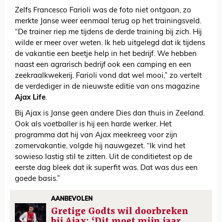
Zelfs Francesco Farioli was de foto niet ontgaan, zo
merkte Janse weer eenmaal terug op het trainingsveld.
“De trainer riep me tijdens de derde training bij zich. Hij
wilde er meer over weten. Ik heb uitgelegd dat ik tijdens
de vakantie een beetje help in het bedrijf. We hebben
naast een agrarisch bedrijf ook een camping en een
zeekraalkwekerij. Farioli vond dat wel mooi,” zo vertelt
de verdediger in de nieuwste editie van ons magazine
Ajax Life
.
Bij Ajax is Janse geen andere Dies dan thuis in Zeeland.
Ook als voetballer is hij een harde werker. Het
programma dat hij van Ajax meekreeg voor zijn
zomervakantie, volgde hij nauwgezet. “Ik vind het
sowieso lastig stil te zitten. Uit de conditietest op de
eerste dag bleek dat ik superfit was. Dat was dus een
goede basis.”
AANBEVOLEN
Gretige Godts wil doorbreken
bij Ajax: ‘Dit moet mijn jaar