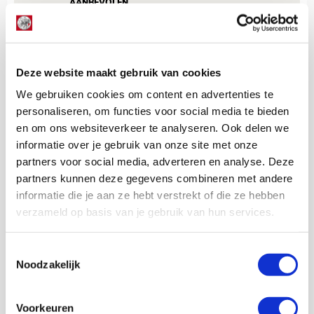
AANBEVOLEN
Steijns elf: welke keuzes maak jij
voor lastige uitwedstrijd bij FC
Twente?
Deze website maakt gebruik van cookies
Minuut stilte voor slachtoffers Marokko en Libië
We zagen al dat er een minuut stilte werd gehouden
We gebruiken cookies om content en advertenties te
voorafgaand aan de interland tussen Ierland en
personaliseren, om functies voor social media te bieden
Nederland. Dat was uit respect voor de slachtoffers van
en om ons websiteverkeer te analyseren. Ook delen we
de rampzalige aardbeving in Marokko. Niet veel later
informatie over je gebruik van onze site met onze
werd Libië eveneens getroffen door natuurgeweld. Een
partners voor social media, adverteren en analyse. Deze
zware storm deed twee dammen bezwijken met
partners kunnen deze gegevens combineren met andere
vernietigende overstromingen tot gevolg. In beide
informatie die je aan ze hebt verstrekt of die ze hebben
landen zijn duizenden dodelijke slachtoffers te
verzameld op basis van je gebruik van hun services.
betreuren en is het leed niet te overzien.
In alle stadions, dus ook in de Grolsch Veste, wordt dit
Toestemmingsselectie
weekeinde via LED-boarding langs de velden
Noodzakelijk
opgeroepen te doneren via het Rode Kruis. Dat is een
actie van ESPN, de eredivisie en de Keuken Kampioen
Divisie.
Voorkeuren