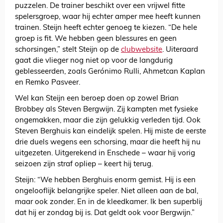
puzzelen. De trainer beschikt over een vrijwel fitte
spelersgroep, waar hij echter amper mee heeft kunnen
trainen. Steijn heeft echter genoeg te kiezen. “De hele
groep is fit. We hebben geen blessures en geen
schorsingen,” stelt Steijn op de
clubwebsite
. Uiteraard
gaat die vlieger nog niet op voor de langdurig
geblesseerden, zoals Gerónimo Rulli, Ahmetcan Kaplan
en Remko Pasveer.
Wel kan Steijn een beroep doen op zowel Brian
Brobbey als Steven Bergwijn. Zij kampten met fysieke
ongemakken, maar die zijn gelukkig verleden tijd. Ook
Steven Berghuis kan eindelijk spelen. Hij miste de eerste
drie duels wegens een schorsing, maar die heeft hij nu
uitgezeten. Uitgerekend in Enschede – waar hij vorig
seizoen zijn straf opliep – keert hij terug.
Steijn: “We hebben Berghuis enorm gemist. Hij is een
ongelooflijk belangrijke speler. Niet alleen aan de bal,
maar ook zonder. En in de kleedkamer. Ik ben superblij
dat hij er zondag bij is. Dat geldt ook voor Bergwijn.”