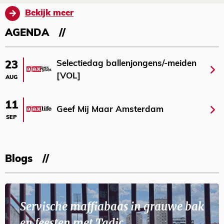
Bekijk meer
AGENDA
Selectiedag ballenjongens/-meiden
23
[VOL]
AUG
11
Geef Mij Maar Amsterdam
SEP
Blogs
Servische maffiabaas in grauwe bak
en feesten met Tadic