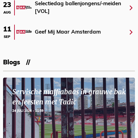
Selectiedag ballenjongens/-meiden
23
[VOL]
AUG
11
Geef Mij Maar Amsterdam
SEP
Blogs
Servische maffiabaas in grauwe bak
en feesten met Tadic
24 JULI 2026 - 11:59