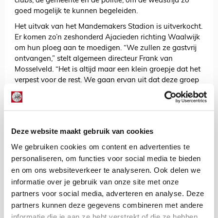
clubs, de gemeente en de politie, om de wedstrijd zo
goed mogelijk te kunnen begeleiden.
Het uitvak van het Mandemakers Stadion is uitverkocht.
Er komen zo’n zeshonderd Ajacieden richting Waalwijk
om hun ploeg aan te moedigen. “We zullen ze gastvrij
ontvangen,” stelt algemeen directeur Frank van
Mosselveld. “Het is altijd maar een klein groepje dat het
verpest voor de rest. We gaan ervan uit dat deze groep
gewoon hun club komt supporten.”
Dat er wat betreft beveiliging is opgeschaald, is niets
nieuws. Dit gebeurt in Waalwijk altijd bij wedstrijden
tegen topclubs. Ditmaal zijn er echter ook netten
Deze website maakt gebruik van cookies
rondom het uitvak gehangen. “Door de gebeurtenissen
We gebruiken cookies om content en advertenties te
in Amsterdam, is het contact met onze partners
personaliseren, om functies voor social media te bieden
opgeschaald en nemen we maatregelen die we nodig
en om ons websiteverkeer te analyseren. Ook delen we
achten om de veiligheid en openbare orde te bewaken.
informatie over je gebruik van onze site met onze
Dat betreft dus zowel maatregelen vooraf als
aanvullende maatregelen die we direct in kunnen
partners voor social media, adverteren en analyse. Deze
zetten als blijkt dat deze nodig zijn,” aldus een
partners kunnen deze gegevens combineren met andere
woordvoerder van de gemeente.
informatie die je aan ze hebt verstrekt of die ze hebben