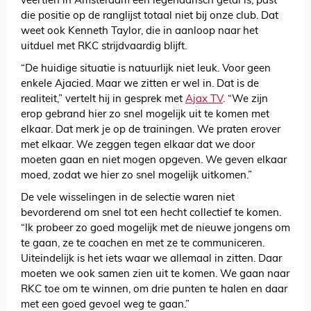
veertien in Amsterdam een legendarisch getal is, past
die positie op de ranglijst totaal niet bij onze club. Dat
weet ook Kenneth Taylor, die in aanloop naar het
uitduel met RKC strijdvaardig blijft.
“De huidige situatie is natuurlijk niet leuk. Voor geen
enkele Ajacied. Maar we zitten er wel in. Dat is de
realiteit,” vertelt hij in gesprek met
Ajax TV
. “We zijn
erop gebrand hier zo snel mogelijk uit te komen met
elkaar. Dat merk je op de trainingen. We praten erover
met elkaar. We zeggen tegen elkaar dat we door
moeten gaan en niet mogen opgeven. We geven elkaar
moed, zodat we hier zo snel mogelijk uitkomen.”
De vele wisselingen in de selectie waren niet
bevorderend om snel tot een hecht collectief te komen.
“Ik probeer zo goed mogelijk met de nieuwe jongens om
te gaan, ze te coachen en met ze te communiceren.
Uiteindelijk is het iets waar we allemaal in zitten. Daar
moeten we ook samen zien uit te komen. We gaan naar
RKC toe om te winnen, om drie punten te halen en daar
met een goed gevoel weg te gaan.”