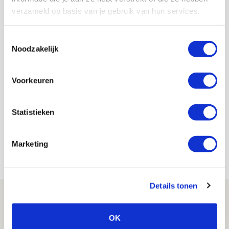
verzameld op basis van je gebruik van hun services.
AANBEVOLEN
Van Praag wil in gesprek met
supporters om einde aan onrust
Toestemmingsselectie
te maken
Noodzakelijk
Voorkeuren
De Redactie
Bekijk alle berichten van De Redactie
Statistieken
Marketing
Net binnen //
Details tonen
Drie dingen die je moet weten over PEC
Zwolle - Ajax
OK
08 AUGUSTUS 2026 - 12:32