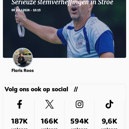
Serieuze stemverheffingen in Stroe
09 JULI 2026 - 10:15
Floris Roos
Volg ons ook op social
187K
166K
594K
9,6K