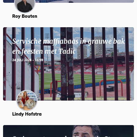
Roy Bouten
Servische maffiabaas in grauwe bak
en feesten met Tadic
24 JULI 2026 - 11:59
Lindy Hofstra