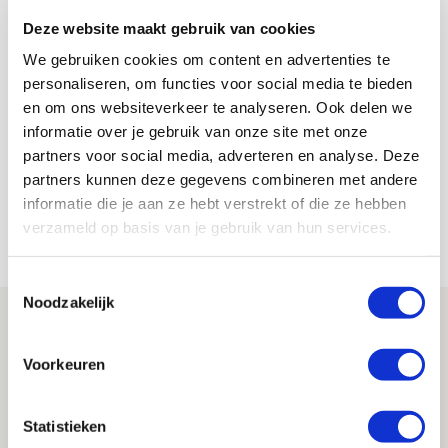
Steijn: ‘Waar moet je beginnen
Deze website maakt gebruik van cookies
als er geen coaching is?’
We gebruiken cookies om content en advertenties te
personaliseren, om functies voor social media te bieden
De Redactie
en om ons websiteverkeer te analyseren. Ook delen we
Bekijk alle berichten van De Redactie
informatie over je gebruik van onze site met onze
partners voor social media, adverteren en analyse. Deze
partners kunnen deze gegevens combineren met andere
informatie die je aan ze hebt verstrekt of die ze hebben
verzameld op basis van je gebruik van hun services.
Net binnen //
Toestemmingsselectie
Noodzakelijk
Reisverslag PEC-uit: geregisseerde
operatie onderweg naar
Voorkeuren
‘voetbaltempel’
09 AUGUSTUS 2026 - 18:53
Statistieken
BLOG