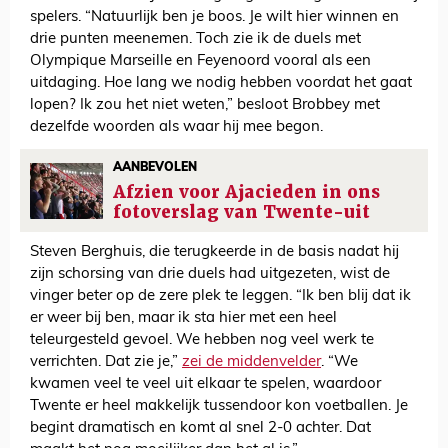
spelers. “Natuurlijk ben je boos. Je wilt hier winnen en
drie punten meenemen. Toch zie ik de duels met
Olympique Marseille en Feyenoord vooral als een
uitdaging. Hoe lang we nodig hebben voordat het gaat
lopen? Ik zou het niet weten,” besloot Brobbey met
dezelfde woorden als waar hij mee begon.
AANBEVOLEN
Afzien voor Ajacieden in ons
fotoverslag van Twente-uit
Steven Berghuis, die terugkeerde in de basis nadat hij
zijn schorsing van drie duels had uitgezeten, wist de
vinger beter op de zere plek te leggen. “Ik ben blij dat ik
er weer bij ben, maar ik sta hier met een heel
teleurgesteld gevoel. We hebben nog veel werk te
verrichten. Dat zie je,”
zei de middenvelder
. “We
kwamen veel te veel uit elkaar te spelen, waardoor
Twente er heel makkelijk tussendoor kon voetballen. Je
begint dramatisch en komt al snel 2-0 achter. Dat