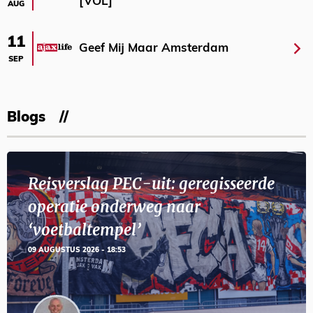
[VOL]
AUG
11
Geef Mij Maar Amsterdam
SEP
Blogs
Reisverslag PEC-uit: geregisseerde
operatie onderweg naar
‘voetbaltempel’
09 AUGUSTUS 2026 - 18:53