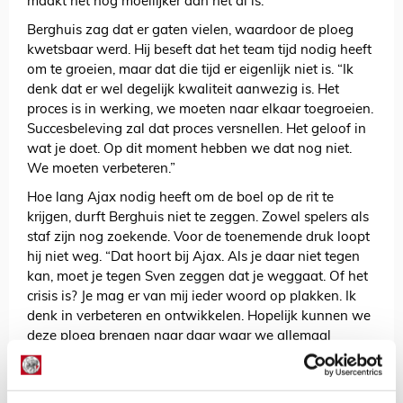
maakt het nog moeilijker dan het al is.”
Berghuis zag dat er gaten vielen, waardoor de ploeg
kwetsbaar werd. Hij beseft dat het team tijd nodig heeft
om te groeien, maar dat die tijd er eigenlijk niet is. “Ik
denk dat er wel degelijk kwaliteit aanwezig is. Het
proces is in werking, we moeten naar elkaar toegroeien.
Succesbeleving zal dat proces versnellen. Het geloof in
wat je doet. Op dit moment hebben we dat nog niet.
We moeten verbeteren.”
Hoe lang Ajax nodig heeft om de boel op de rit te
krijgen, durft Berghuis niet te zeggen. Zowel spelers als
staf zijn nog zoekende. Voor de toenemende druk loopt
hij niet weg. “Dat hoort bij Ajax. Als je daar niet tegen
kan, moet je tegen Sven zeggen dat je weggaat. Of het
crisis is? Je mag er van mij ieder woord op plakken. Ik
denk in verbeteren en ontwikkelen. Hopelijk kunnen we
deze ploeg brengen naar daar waar we allemaal
willen.”
AANBEVOLEN