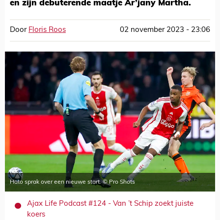
en zijn debuterende maatje Ar’jany Martha.
Door
Floris Roos
02 november 2023 - 23:06
Hato sprak over een nieuwe start. © Pro Shots
Ajax Life Podcast #124 - Van ’t Schip zoekt juiste
koers