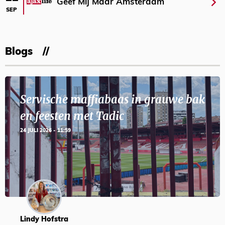
Geef Mij Maar Amsterdam
SEP
Blogs
Servische maffiabaas in grauwe bak
en feesten met Tadic
24 JULI 2026 - 11:59
Lindy Hofstra