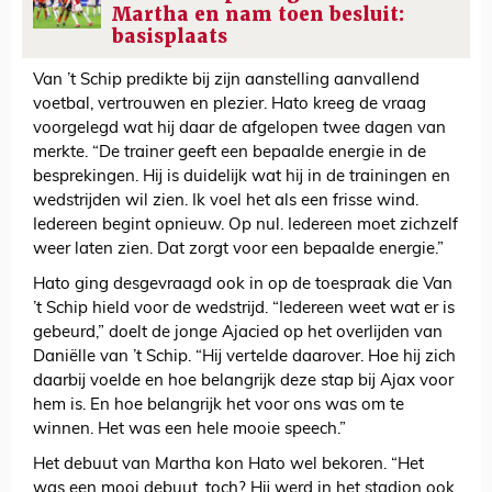
Martha en nam toen besluit:
basisplaats
Van ’t Schip predikte bij zijn aanstelling aanvallend
voetbal, vertrouwen en plezier. Hato kreeg de vraag
voorgelegd wat hij daar de afgelopen twee dagen van
merkte. “De trainer geeft een bepaalde energie in de
besprekingen. Hij is duidelijk wat hij in de trainingen en
wedstrijden wil zien. Ik voel het als een frisse wind.
Iedereen begint opnieuw. Op nul. Iedereen moet zichzelf
weer laten zien. Dat zorgt voor een bepaalde energie.”
Hato ging desgevraagd ook in op de toespraak die Van
’t Schip hield voor de wedstrijd. “Iedereen weet wat er is
gebeurd,” doelt de jonge Ajacied op het overlijden van
Daniëlle van ’t Schip. “Hij vertelde daarover. Hoe hij zich
daarbij voelde en hoe belangrijk deze stap bij Ajax voor
hem is. En hoe belangrijk het voor ons was om te
winnen. Het was een hele mooie speech.”
Het debuut van Martha kon Hato wel bekoren. “Het
was een mooi debuut, toch? Hij werd in het stadion ook