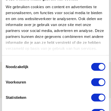
We gebruiken cookies om content en advertenties te
personaliseren, om functies voor social media te bieden
Floris Roos
en om ons websiteverkeer te analyseren. Ook delen we
Bekijk alle berichten van Floris Roos
informatie over je gebruik van onze site met onze
partners voor social media, adverteren en analyse. Deze
partners kunnen deze gegevens combineren met andere
informatie die je aan ze hebt verstrekt of die ze hebben
verzameld op basis van je gebruik van hun services.
Net binnen //
Toestemmingsselectie
Noodzakelijk
Word ballenjongen of -meid bij Jong
Ajax - Helmond Sport!
Voorkeuren
06 AUGUSTUS 2026 - 13:13
PRIJSVRAAG
Statistieken
Reis jij als mascotte mee naar uitduel