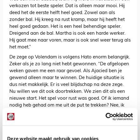
verkozen tot beste speler. Dat is alleen maar mooi. Hij
deed het de eerste helft heel goed. Zowel aan als
zonder bal. Hij kreeg na rust kramp, maar hij heeft het
heel goed gedaan. Het is een heel behendige speler.
Dreigend aan de bal. Martha is ook een harde werker.
Hij gaat mee naar voren, maar is ook snel weer terug als
het moet.”
De zege op Volendam is volgens Hato enorm belangrijk.
Zeker als je zo lang niet hebt gewonnen. “De afgelopen
weken gaven me een raar gevoel. Als Ajacied ben je
gewend alleen maar te winnen. De huidige situatie is
dus niet makkelijk. Er is veel blijdschap na deze zege.
Nu willen we dit ook doortrekken. We zien dit als een
nieuwe start. Het spel voor rust was goed. Of ik iemand
nodig heb gehad om me uit de put te trekken? Nee, ik
doe wat ik altijd doe en houd mijn hoofd koel.”
AANBEVOLEN
Brobbey wil individueel aan de
slag met spitsentrainer
Deze website maakt gebruik van cookies