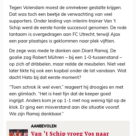
Tegen Volendam moest de ommekeer gestalte krijgen.
Dat was toch een beetje de verwachting van veel
supporters. Onder leiding van interim-trainer Van ’t
Schip werd de eerste horde succesvol genomen. De rode
lantaarn is overgedragen aan FC Utrecht, terwijl Ajax
een paar plaatsjes is geklommen naar plek vijftien.
De zege was mede te danken aan Diant Ramaj. De
goalie zag Robert Mühren – bij een 1-0-tussenstand –
op zich af dribbelen, maar redde de meubelen. Niet veel
later tikte hij ook een kopbal onder de lat vandaan. Wat
dacht Hato bij dat eerste moment?
“Toen schrok ik wel even,” reageert hij droogjes en met
een glimlach. “Het is heel fijn dat de keeper goed
ingrijpt. Anders kom je op 1-1 met nog weinig tijd op de
klok. Er ging een misverstand aan die situatie vooraf.
We zijn Ramaj dankbaar.”
AANBEVOLEN
Van ’t Schip vroeg Vos naar