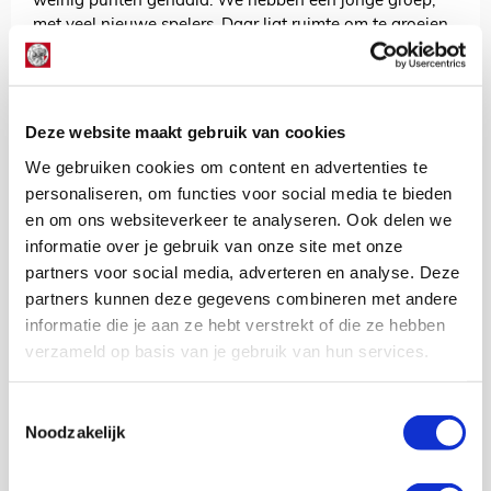
weinig punten gehaald. We hebben een jonge groep,
met veel nieuwe spelers. Daar ligt ruimte om te groeien.
Met de overwinning op Volendam hebben een stap
gemaakt, maar dit is slechts één wedstrijd. We zien het
als een nieuw begin en willen niet meer achteruitkijken.
De focus gaat nu op sc Heerenveen-thuis,” besluit Van ’t
Deze website maakt gebruik van cookies
Schip.
We gebruiken cookies om content en advertenties te
personaliseren, om functies voor social media te bieden
AANBEVOLEN
Bergwijn maakt einde aan
en om ons websiteverkeer te analyseren. Ook delen we
wallpaperdroogte bij Ajax Life!
informatie over je gebruik van onze site met onze
partners voor social media, adverteren en analyse. Deze
partners kunnen deze gegevens combineren met andere
Jordy Haak
informatie die je aan ze hebt verstrekt of die ze hebben
Bekijk alle berichten van Jordy Haak
verzameld op basis van je gebruik van hun services.
Toestemmingsselectie
Noodzakelijk
Net binnen //