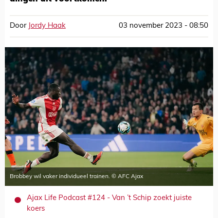
Door
Jordy Haak
03 november 2023 - 08:50
Brobbey wil vaker individueel trainen. © AFC Ajax
Ajax Life Podcast #124 - Van ’t Schip zoekt juiste
koers