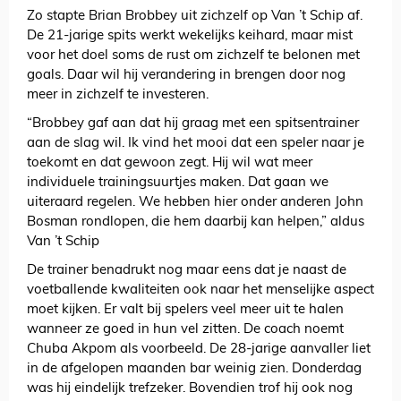
Zo stapte Brian Brobbey uit zichzelf op Van ’t Schip af.
De 21-jarige spits werkt wekelijks keihard, maar mist
voor het doel soms de rust om zichzelf te belonen met
goals. Daar wil hij verandering in brengen door nog
meer in zichzelf te investeren.
“Brobbey gaf aan dat hij graag met een spitsentrainer
aan de slag wil. Ik vind het mooi dat een speler naar je
toekomt en dat gewoon zegt. Hij wil wat meer
individuele trainingsuurtjes maken. Dat gaan we
uiteraard regelen. We hebben hier onder anderen John
Bosman rondlopen, die hem daarbij kan helpen,” aldus
Van ’t Schip
De trainer benadrukt nog maar eens dat je naast de
voetballende kwaliteiten ook naar het menselijke aspect
moet kijken. Er valt bij spelers veel meer uit te halen
wanneer ze goed in hun vel zitten. De coach noemt
Chuba Akpom als voorbeeld. De 28-jarige aanvaller liet
in de afgelopen maanden bar weinig zien. Donderdag
was hij eindelijk trefzeker. Bovendien trof hij ook nog