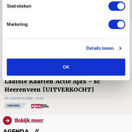
05 AUGUSTUS 2026 - 20:00
Statistieken
NIEUWS
Marketing
Míchels elf: zie jij al rol voor
aanwinsten in thuisduel met
Shelbourne?
Details tonen
05 AUGUSTUS 2026 - 15:35
NIEUWS
OK
Laatste Kaarten Actie Ajax - sc
Heerenveen [UITVERKOCHT]
05 AUGUSTUS 2026 - 15:00
NIEUWS
Bekijk meer