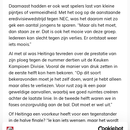
Daarnaast hadden er ook wat spelers last van kleine
pijntjes of vermoeidheid. Met het oog op de aanstaande
eredivisiewedstrijd tegen NEC, was het daarom niet zo
gek een aantal jongens te sparen. “Maar als het moet,
dan staan ze er. Dat is ook het mooie van deze groep.
Iedereen kan slecht tegen zijn verlies. Er ontstaat weer
iets moois.”
Al met al was Heitinga tevreden over de prestatie van
zijn ploeg tegen de nummer dertien uit de Keuken
Kampioen Divisie. Vooral de manier van druk zetten in
de eerste helft kon hem bekoren. “Op dit soort
bekeravonden moet je het zelf doen, want je hebt alleen
maar alles te verliezen. Voor rust zag ik een paar
geweldige aanvallen, waarbij we goed ruimtes creëren
achter de laatste linie. In de tweede helft waren we in
fases onzorgvuldig aan de bal. Dat moet er wel uit.”
Of Heitinga een voorkeur heeft voor een tegenstander
in de halve finale? “Je kan iets wensen, maar het wordt
afwachten. Een keer een thuiswedstrijd zou wel lekker