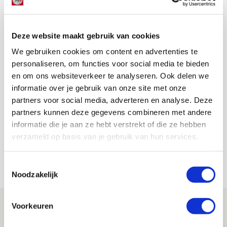
zijn,” besluit de hoofdcoach.
AANBEVOLEN
Deze website maakt gebruik van cookies
Basisdebutant Hato:
‘Bescheidenheid is goede
We gebruiken cookies om content en advertenties te
eigenschap van mij’
personaliseren, om functies voor social media te bieden
en om ons websiteverkeer te analyseren. Ook delen we
informatie over je gebruik van onze site met onze
Jordy Haak
partners voor social media, adverteren en analyse. Deze
Bekijk alle berichten van Jordy Haak
partners kunnen deze gegevens combineren met andere
informatie die je aan ze hebt verstrekt of die ze hebben
verzameld op basis van je gebruik van hun services.
Net binnen //
Toestemmingsselectie
Noodzakelijk
Ter Stegen over uitdagingen en
Voorkeuren
leidersrol bij Ajax