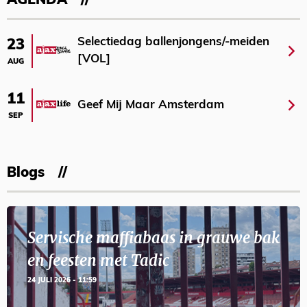
AGENDA
Selectiedag ballenjongens/-meiden
23
[VOL]
AUG
11
Geef Mij Maar Amsterdam
SEP
Blogs
Servische maffiabaas in grauwe bak
en feesten met Tadic
24 JULI 2026 - 11:59