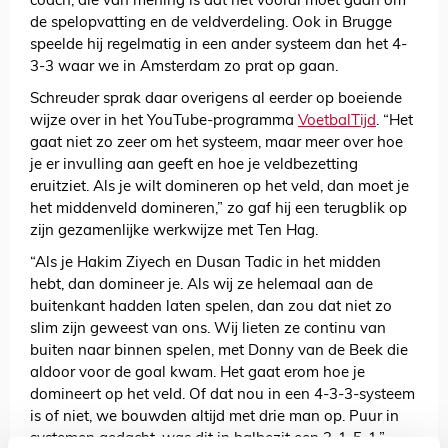
coach, die van mening is dat het vooral moet gaan om
de spelopvatting en de veldverdeling. Ook in Brugge
speelde hij regelmatig in een ander systeem dan het 4-
3-3 waar we in Amsterdam zo prat op gaan.
Schreuder sprak daar overigens al eerder op boeiende
wijze over in het YouTube-programma
VoetbalTijd
. “Het
gaat niet zo zeer om het systeem, maar meer over hoe
je er invulling aan geeft en hoe je veldbezetting
eruitziet. Als je wilt domineren op het veld, dan moet je
het middenveld domineren,” zo gaf hij een terugblik op
zijn gezamenlijke werkwijze met Ten Hag.
“Als je Hakim Ziyech en Dusan Tadic in het midden
hebt, dan domineer je. Als wij ze helemaal aan de
buitenkant hadden laten spelen, dan zou dat niet zo
slim zijn geweest van ons. Wij lieten ze continu van
buiten naar binnen spelen, met Donny van de Beek die
aldoor voor de goal kwam. Het gaat erom hoe je
domineert op het veld. Of dat nou in een 4-3-3-systeem
is of niet, we bouwden altijd met drie man op. Puur in
systemen gedacht, was dit in balbezit een 3-1-5-1.”