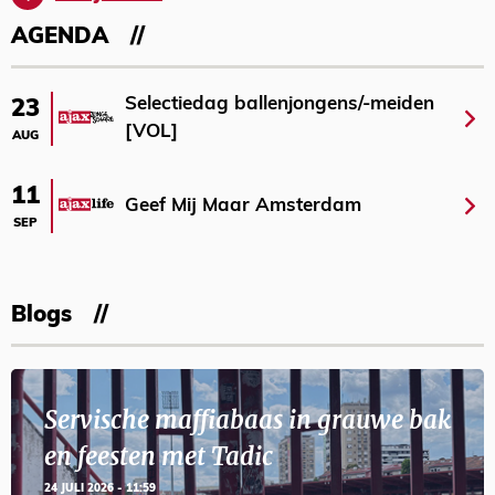
AGENDA
Selectiedag ballenjongens/-meiden
23
[VOL]
AUG
11
Geef Mij Maar Amsterdam
SEP
Blogs
Servische maffiabaas in grauwe bak
en feesten met Tadic
24 JULI 2026 - 11:59