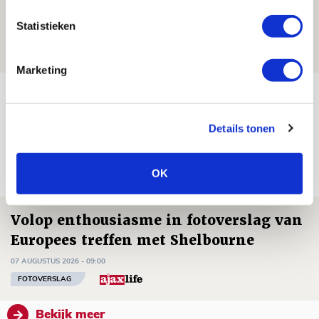
mijn hoofd spoken’
Statistieken
07 AUGUSTUS 2026 - 20:02
NIEUWS
Marketing
Míchel geeft blessure-update en
spreekt over Godts, Baas en
Details tonen
aanwinsten
07 AUGUSTUS 2026 - 14:13
OK
NIEUWS
Volop enthousiasme in fotoverslag van
Europees treffen met Shelbourne
07 AUGUSTUS 2026 - 09:00
FOTOVERSLAG
Bekijk meer