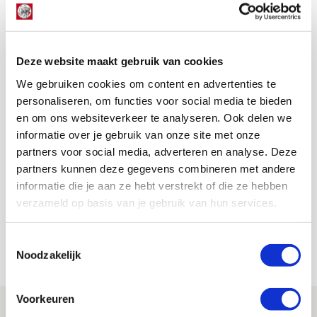
Afijn, wil je dat hele gesprek eens terugkijken? Dat kan
hier
. Gratis tip!
Deze website maakt gebruik van cookies
AANBEVOLEN
Schreuder grijpt eervol
We gebruiken cookies om content en advertenties te
hoofdtrainerschap bij Ajax met
personaliseren, om functies voor social media te bieden
beide handen aan
en om ons websiteverkeer te analyseren. Ook delen we
informatie over je gebruik van onze site met onze
partners voor social media, adverteren en analyse. Deze
De Redactie
partners kunnen deze gegevens combineren met andere
Bekijk alle berichten van De Redactie
informatie die je aan ze hebt verstrekt of die ze hebben
verzameld op basis van je gebruik van hun services.
Toestemmingsselectie
Net binnen //
Noodzakelijk
Voorkeuren
Brandt: ‘Ajax en Cruijff bleven door