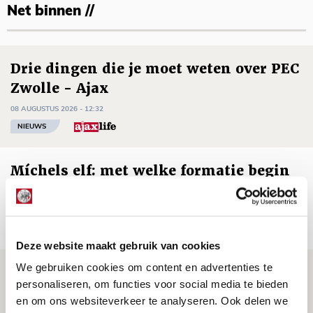
Net binnen //
Drie dingen die je moet weten over PEC
Zwolle - Ajax
08 AUGUSTUS 2026 - 12:32
NIEUWS
Míchels elf: met welke formatie begin
jij aan nieuw eredivisieseizoen?
08 AUGUSTUS 2026 - 11:34
NIEUWS
Deze website maakt gebruik van cookies
We gebruiken cookies om content en advertenties te
Spelen bij Jong Ajax of Ajax 1? Dat
personaliseren, om functies voor social media te bieden
maakt Abdalla ‘geen reet’ uit
en om ons websiteverkeer te analyseren. Ook delen we