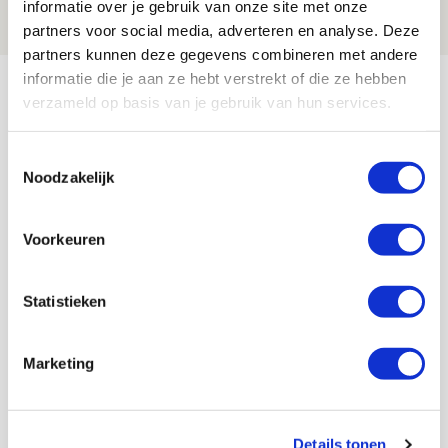
08 AUGUSTUS 2026 - 10:04
informatie over je gebruik van onze site met onze
NIEUWS
partners voor social media, adverteren en analyse. Deze
partners kunnen deze gegevens combineren met andere
Bekijk meer
informatie die je aan ze hebt verstrekt of die ze hebben
verzameld op basis van je gebruik van hun services.
AGENDA
Toestemmingsselectie
Selectiedag ballenjongens/-meiden
Noodzakelijk
23
[VOL]
AUG
Voorkeuren
11
Geef Mij Maar Amsterdam
SEP
Statistieken
Marketing
Blogs
Details tonen