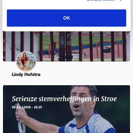
Servische maffiabaas in grauwe bak
en feesten met Tadic
OK
24 JULI 2026 - 11:59
Lindy Hofstra
Serieuze stemverheffingen in Stroe
09 JULI 2026 - 10:15