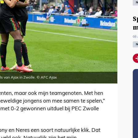
N
S
m
08 
N
oals van Ajax in Zwolle. © AFC Ajax
urrenten, maar ook mijn teamgenoten. Met hen
n geweldige jongens om mee samen te spelen,”
t met 0-2 gewonnen uitduel bij PEC Zwolle
ny en Neres een soort natuurlijke klik. Dat