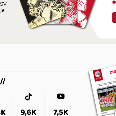
 SV
je
4K
9,6K
7,5K