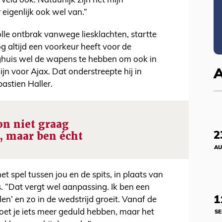
eld ook. Natuurlijk zijn het mijn
 eigenlijk ook wel van.”
le ontbrak vanwege liesklachten, startte
og altijd een voorkeur heeft voor de
rghuis wel de wapens te hebben om ook in
ijn voor Ajax. Dat onderstreepte hij in
astien Haller.
oon niet graag
, maar ben écht
2
AU
et spel tussen jou en de spits, in plaats van
s. “Dat vergt wel aanpassing. Ik ben een
1
len’ en zo in de wedstrijd groeit. Vanaf de
oet je iets meer geduld hebben, maar het
SE