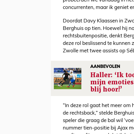
probeerden we vandaag in het v
concurrenten, maar ik geniet er
Doordat Davy Klaassen in Zwol
Berghuis op
tien
. Hoewel hij n
rechtsbuitenpositie, denkt Be
deze rol beslissend te kunnen z
Zwolle met twee assists op Séb
AANBEVOLEN
Haller: ‘Ik t
mijn emoties
blij hoor!’
“In deze rol gaat het meer om h
de rechtsback,” stelde Berghui
speler die graag de bal wil ‘voe
nummer tien-positie bij Ajax m