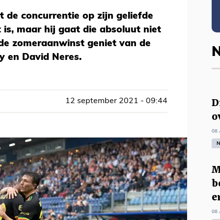
 de concurrentie op zijn geliefde
 is, maar hij gaat die absoluut niet
 de zomeraanwinst geniet van de
N
y en David Neres.
D
12 september 2021 - 09:44
o
08 
N
M
b
e
08 