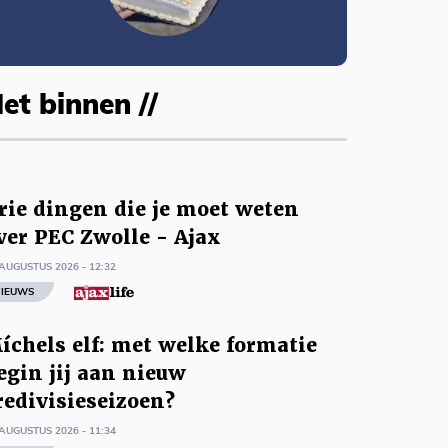
et binnen //
rie dingen die je moet weten
ver PEC Zwolle - Ajax
AUGUSTUS 2026 - 12:32
IEUWS
íchels elf: met welke formatie
egin jij aan nieuw
redivisieseizoen?
AUGUSTUS 2026 - 11:34