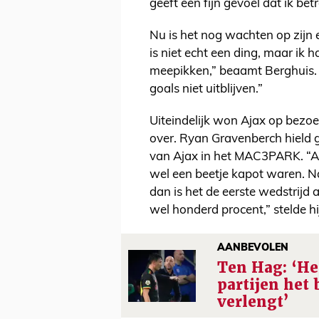
geeft een fijn gevoel dat ik bet
Nu is het nog wachten op zijn 
is niet echt een ding, maar ik h
meepikken,” beaamt Berghuis. “
goals niet uitblijven.”
Uiteindelijk won Ajax op bezoek
over. Ryan Gravenberch hield
van Ajax in het MAC3PARK. “Aa
wel een beetje kapot waren. N
dan is het de eerste wedstrijd
wel honderd procent,” stelde h
AANBEVOLEN
Ten Hag: ‘Het
partijen het 
verlengt’