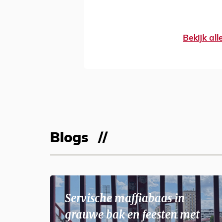
Bekijk al
Blogs
Servische maffiabaas in
grauwe bak en feesten met