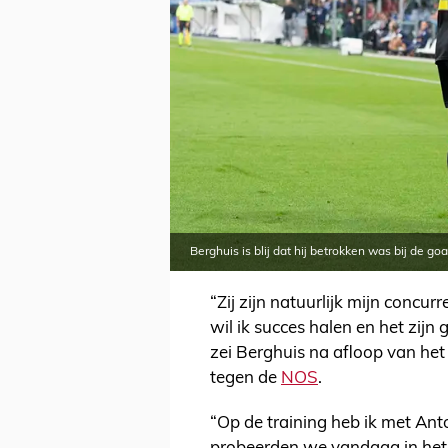
Berghuis is blij dat hij betrokken was bij de g
“Zij zijn natuurlijk mijn conc
wil ik succes halen en het zij
zei Berghuis na afloop van he
tegen de
NOS
.
“Op de training heb ik met Anto