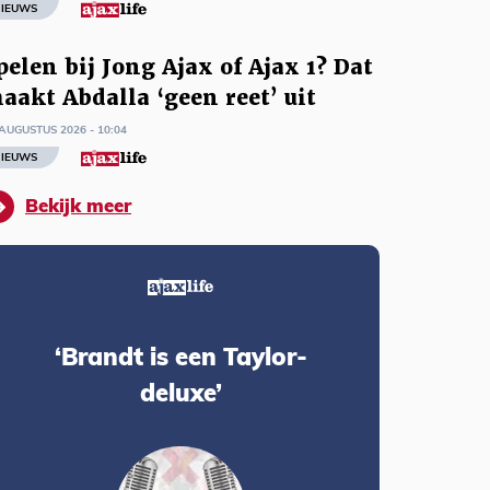
IEUWS
pelen bij Jong Ajax of Ajax 1? Dat
aakt Abdalla ‘geen reet’ uit
AUGUSTUS 2026 - 10:04
IEUWS
Bekijk meer
‘Brandt is een Taylor-
deluxe’