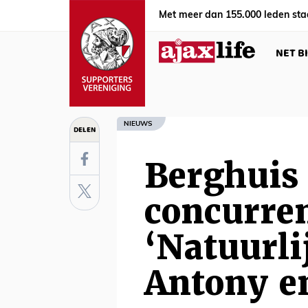
Met meer dan 155.000 leden sta
NET B
NIEUWS
DELEN
Berghuis
concurren
‘Natuurli
Antony e