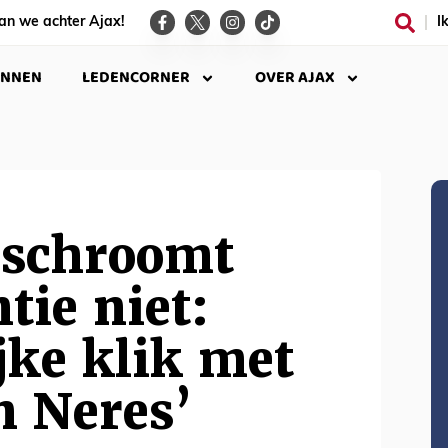
an we achter Ajax!
I
INNEN
LEDENCORNER
OVER AJAX
 schroomt
tie niet:
jke klik met
n Neres’