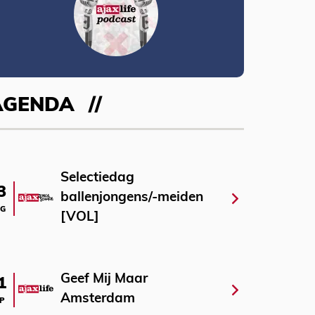
AGENDA
Selectiedag
3
ballenjongens/-meiden
G
[VOL]
Geef Mij Maar
1
Amsterdam
P