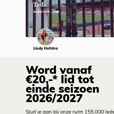
Tadic
24 JULI 2026 - 11:59
Lindy Hofstra
Word vanaf
€20,-* lid tot
einde seizoen
2026/2027
Sluit je aan bij onze ruim 155.000 led