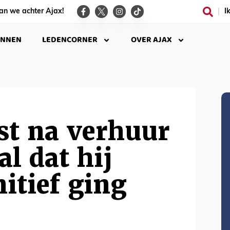
an we achter Ajax!
I
INNEN
LEDENCORNER
OVER AJAX
st na verhuur
al dat hij
nitief ging