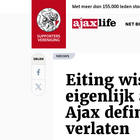
Met meer dan 155.000 leden sta
NET B
NIEUWS
DELEN
Eiting wi
eigenlijk 
Ajax defi
verlaten