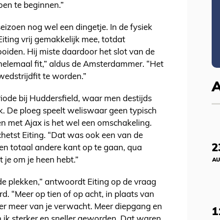
oen te beginnen.”
eizoen nog wel een dingetje. In de fysiek
ting vrij gemakkelijk mee, totdat
ooiden. Hij miste daardoor het slot van de
helemaal fit,” aldus de Amsterdammer. “Het
wedstrijdfit te worden.”
iode bij Huddersfield, waar men destijds
. De ploeg speelt weliswaar geen typisch
n met Ajax is het wel een omschakeling.
chetst Eiting. “Dat was ook een van de
2
en totaal andere kant op te gaan, qua
at je om je heen hebt.”
AU
nde plekken,” antwoordt Eiting op de vraag
rd. “Meer op tien of op acht, in plaats van
er meer van je verwacht. Meer diepgang en
1
 ik sterker en sneller geworden. Dat waren