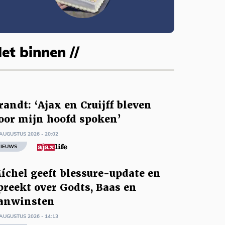
et binnen //
randt: ‘Ajax en Cruijff bleven
oor mijn hoofd spoken’
AUGUSTUS 2026 - 20:02
IEUWS
íchel geeft blessure-update en
preekt over Godts, Baas en
anwinsten
AUGUSTUS 2026 - 14:13