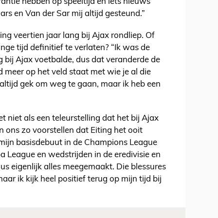
antie hebben op speeltijd en iets nieuws
s en Van der Sar mij altijd gesteund.”
ng veertien jaar lang bij Ajax rondliep. Of
nge tijd definitief te verlaten? “Ik was de
og bij Ajax voetbalde, dus dat veranderde de
d meer op het veld staat met wie je al die
ft altijd gek om weg te gaan, maar ik heb een
 niet als een teleurstelling dat het bij Ajax
 ons zo voorstellen dat Eiting het ooit
 mijn basisdebuut in de Champions League
 League en wedstrijden in de eredivisie en
s eigenlijk alles meegemaakt. Die blessures
r ik kijk heel positief terug op mijn tijd bij