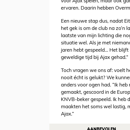
voor Ajax spelen, maar ook gar
ervaren. Daarin hebben Overmar
Een nieuwe stap dus, nadat Eiti
het gek is om de club na zo’n la
laatste van mijn lichting die n
situatie wel. Als je met nieman
jaren hebt gespeeld... Het blij
geweldige tijd bij Ajax gehad.”
Toch vragen we ons af: voelt het
nooit écht is gelukt? We kunnen
anders voor ogen had. “Ik heb
gemaakt, gescoord in de Europa
KNVB-beker gespeeld. Ik heb du
maakten het soms wel lastig, maa
Ajax.”
AANBEVOLEN