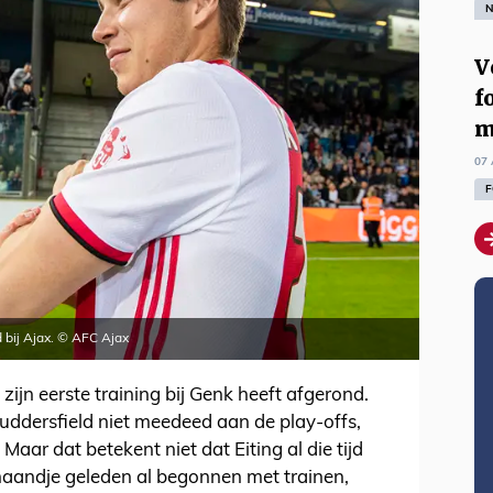
N
V
f
m
07 
F
jd bij Ajax. © AFC Ajax
zijn eerste training bij Genk heeft afgerond.
dersfield niet meedeed aan de play-offs,
Maar dat betekent niet dat Eiting al die tijd
 maandje geleden al begonnen met trainen,