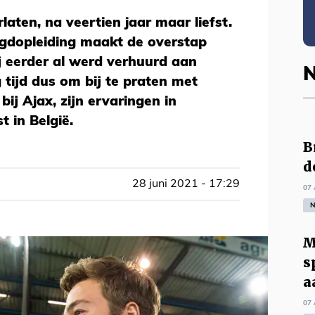
rlaten, na veertien jaar maar liefst.
ugdopleiding maakt de overstap
j eerder al werd verhuurd aan
N
tijd dus om bij te praten met
 bij Ajax, zijn ervaringen in
 in België.
B
d
28 juni 2021 - 17:29
07 
N
M
s
a
07 