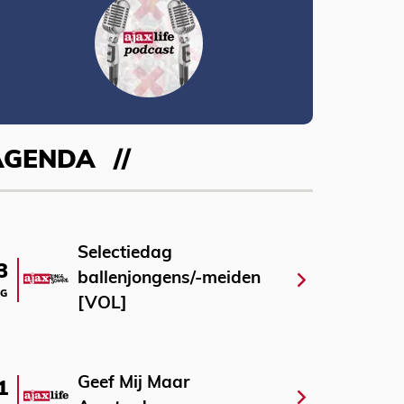
AGENDA
Selectiedag
3
ballenjongens/-meiden
G
[VOL]
Geef Mij Maar
1