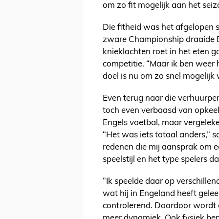
om zo fit mogelijk aan het seiz
Die fitheid was het afgelopen s
zware Championship draaide Ei
knieklachten roet in het eten g
competitie. “Maar ik ben weer 
doel is nu om zo snel mogelijk 
Even terug naar die verhuurper
toch even verbaasd van opkeek
Engels voetbal, maar vergeleke
“Het was iets totaal anders,” s
redenen die mij aansprak om e
speelstijl en het type spelers d
“Ik speelde daar op verschille
wat hij in Engeland heeft gelee
controlerend. Daardoor wordt 
meer dynamiek. Ook fysiek ben