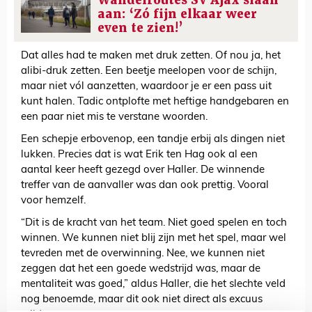
Wandelroutes SV Ajax slaan
aan: ‘Zó fijn elkaar weer
even te zien!’
Dat alles had te maken met druk zetten. Of nou ja, het
alibi-druk zetten. Een beetje meelopen voor de schijn,
maar niet vól aanzetten, waardoor je er een pass uit
kunt halen. Tadic ontplofte met heftige handgebaren en
een paar niet mis te verstane woorden.
Een schepje erbovenop, een tandje erbij als dingen niet
lukken. Precies dat is wat Erik ten Hag ook al een
aantal keer heeft gezegd over Haller. De winnende
treffer van de aanvaller was dan ook prettig. Vooral
voor hemzelf.
“Dit is de kracht van het team. Niet goed spelen en toch
winnen. We kunnen niet blij zijn met het spel, maar wel
tevreden met de overwinning. Nee, we kunnen niet
zeggen dat het een goede wedstrijd was, maar de
mentaliteit was goed,” aldus Haller, die het slechte veld
nog benoemde, maar dit ook niet direct als excuus