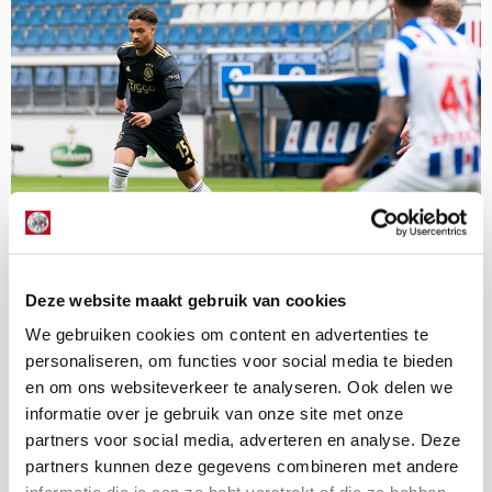
Deze website maakt gebruik van cookies
We gebruiken cookies om content en advertenties te
personaliseren, om functies voor social media te bieden
Passmaps: Gemis Blind laat zich
en om ons websiteverkeer te analyseren. Ook delen we
voelen
informatie over je gebruik van onze site met onze
07 april 2021 - 06:30
partners voor social media, adverteren en analyse. Deze
partners kunnen deze gegevens combineren met andere
Zonder Daley Blind en met Devyne Rensch op het