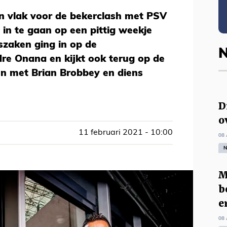
 vlak voor de bekerclash met PSV
in te gaan op een pittig weekje
rszaken ging in op de
N
re Onana en kijkt ook terug op de
n met Brian Brobbey en diens
D
o
11 februari 2021 - 10:00
08 
N
M
b
e
08 