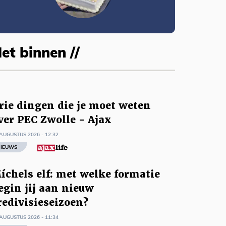
et binnen //
rie dingen die je moet weten
ver PEC Zwolle - Ajax
AUGUSTUS 2026 - 12:32
IEUWS
íchels elf: met welke formatie
egin jij aan nieuw
redivisieseizoen?
AUGUSTUS 2026 - 11:34