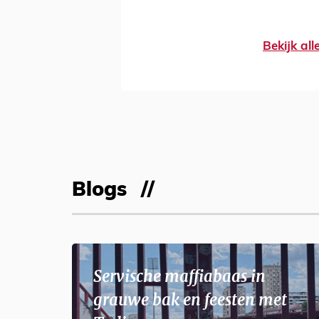
Bekijk al
Blogs
Servische maffiabaas in
grauwe bak en feesten met