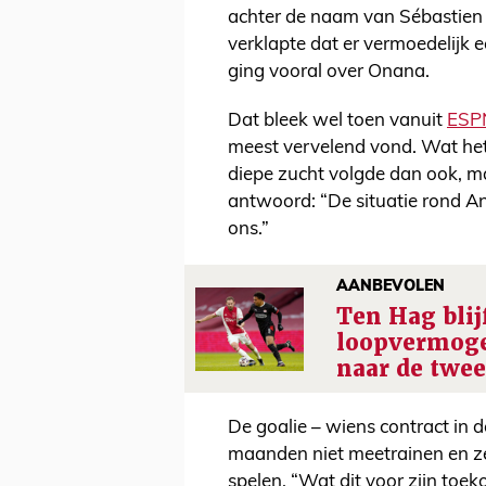
achter de naam van Sébastien 
verklapte dat er vermoedelijk 
ging vooral over Onana.
Dat bleek wel toen vanuit
ESP
meest vervelend vond. Wat het 
diepe zucht volgde dan ook, ma
antwoord: “De situatie rond An
ons.”
AANBEVOLEN
Ten Hag blijf
loopvermoge
naar de twee
De goalie – wiens contract in 
maanden niet meetrainen en z
spelen. “Wat dit voor zijn toe