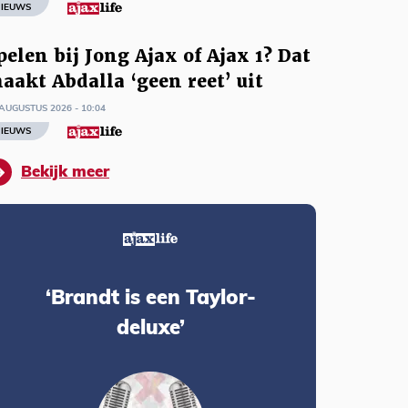
IEUWS
pelen bij Jong Ajax of Ajax 1? Dat
aakt Abdalla ‘geen reet’ uit
AUGUSTUS 2026 - 10:04
IEUWS
Bekijk meer
‘Brandt is een Taylor-
deluxe’