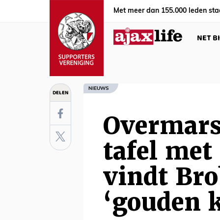
Met meer dan 155.000 leden sta
NET B
NIEUWS
DELEN
Overmars
tafel met
vindt Br
‘gouden k