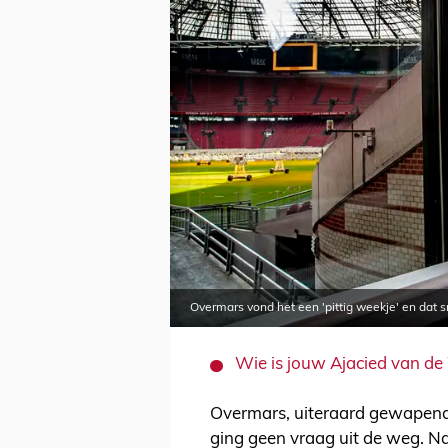
Overmars vond het een 'pittig weekje' en dat
Wie is jouw Ajacied van de
Overmars, uiteraard gewapend m
ging geen vraag uit de weg. Na