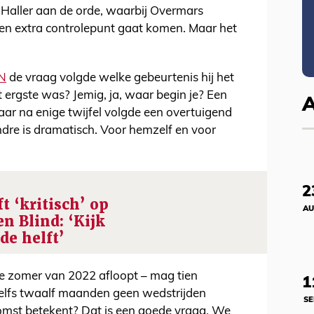
Haller aan de orde, waarbij Overmars
een extra controlepunt gaat komen. Maar het
N
de vraag volgde welke gebeurtenis hij het
ergste was? Jemig, ja, waar begin je? Een
ar na enige twijfel volgde een overtuigend
dre is dramatisch. Voor hemzelf en voor
2
t ‘kritisch’ op
AU
n Blind: ‘Kijk
de helft’
de zomer van 2022 afloopt – mag tien
1
elfs twaalf maanden geen wedstrijden
SE
komst betekent? Dat is een goede vraag. We