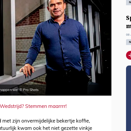
N
S
m
08 
N
 snappen we! © Pro Shots
 Wedstrijd? Stemmen maarrrr!
et zijn onvermijdelijke bekertje koffie,
tuurlijk kwam ook het niet gezette vinkje