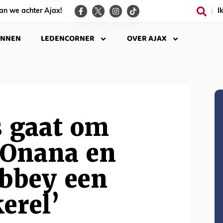
an we achter Ajax!
I
INNEN
LEDENCORNER
OVER AJAX
 gaat om
 Onana en
obbey een
erel’