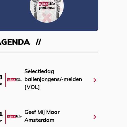
AGENDA
Selectiedag
3
ballenjongens/-meiden
G
[VOL]
Geef Mij Maar
1
Amsterdam
P