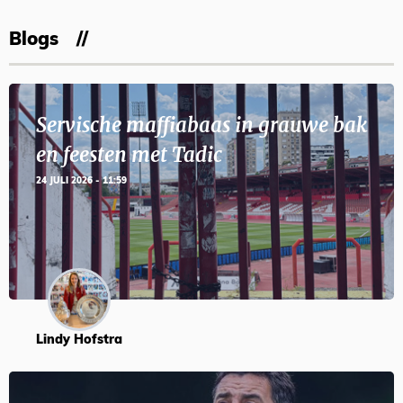
Blogs
Servische maffiabaas in grauwe bak
en feesten met Tadic
24 JULI 2026 - 11:59
Lindy Hofstra