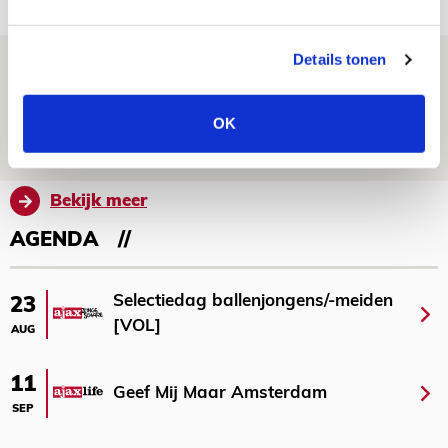
NIEUWS
Details tonen
Brandt: ‘Ajax en Cruijff bleven door
mijn hoofd spoken’
OK
07 AUGUSTUS 2026 - 20:02
NIEUWS
Bekijk meer
AGENDA
Selectiedag ballenjongens/-meiden
23
[VOL]
AUG
11
Geef Mij Maar Amsterdam
SEP