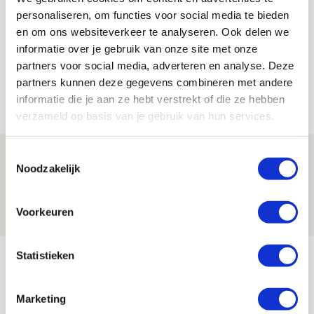
De Redactie
personaliseren, om functies voor social media te bieden
Bekijk alle berichten van De Redactie
en om ons websiteverkeer te analyseren. Ook delen we
informatie over je gebruik van onze site met onze
partners voor social media, adverteren en analyse. Deze
partners kunnen deze gegevens combineren met andere
informatie die je aan ze hebt verstrekt of die ze hebben
Net binnen //
verzameld op basis van je gebruik van hun services.
Toestemmingsselectie
Míchels elf: met welke formatie begin
Noodzakelijk
jij aan nieuw eredivisieseizoen?
08 AUGUSTUS 2026 - 11:34
Voorkeuren
NIEUWS
Statistieken
Spelen bij Jong Ajax of Ajax 1? Dat
maakt Abdalla ‘geen reet’ uit
Marketing
08 AUGUSTUS 2026 - 10:04