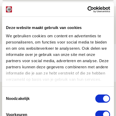
Word ballenjongen of -meid bij Jong
Ajax - Helmond Sport!
Deze website maakt gebruik van cookies
06 AUGUSTUS 2026 - 13:13
We gebruiken cookies om content en advertenties te
PRIJSVRAAG
personaliseren, om functies voor social media te bieden
en om ons websiteverkeer te analyseren. Ook delen we
Reis jij als mascotte mee naar uitduel
informatie over je gebruik van onze site met onze
met Telstar?
partners voor social media, adverteren en analyse. Deze
partners kunnen deze gegevens combineren met andere
06 AUGUSTUS 2026 - 13:04
informatie die je aan ze hebt verstrekt of die ze hebben
PRIJSVRAAG
verzameld op basis van je gebruik van hun services.
Drie dingen die je moet weten over
Toestemmingsselectie
Ajax - Shelbourne
Noodzakelijk
06 AUGUSTUS 2026 - 09:33
NIEUWS
Voorkeuren