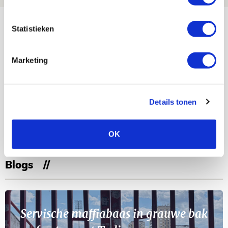
Bekijk meer
Statistieken
AGENDA
Marketing
Selectiedag ballenjongens/-meiden
23
[VOL]
AUG
Details tonen
11
Geef Mij Maar Amsterdam
SEP
OK
Blogs
Servische maffiabaas in grauwe bak