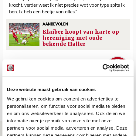
kracht, verder weet ik niet precies wat voor type spits ik
ben. Ik heb een beetje van alles.”
AANBEVOLEN
Klaiber hoopt van harte op
hereniging met oude
bekende Haller
De Redactie
Bekijk alle berichten van De Redactie
Deze website maakt gebruik van cookies
We gebruiken cookies om content en advertenties te
personaliseren, om functies voor social media te bieden
Net binnen //
en om ons websiteverkeer te analyseren. Ook delen we
informatie over je gebruik van onze site met onze
partners voor social media, adverteren en analyse. Deze
Word ballenjongen of -meid bij Jong
partners kunnen deze gegevens combineren met andere