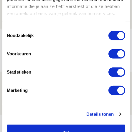
Ajax - Helmond Sport!
informatie die je aan ze hebt verstrekt of die ze hebben
06 AUGUSTUS 2026 - 13:13
verzameld op basis van je gebruik van hun services.
PRIJSVRAAG
Toestemmingsselectie
Noodzakelijk
Reis jij als mascotte mee naar uitduel
met Telstar?
Voorkeuren
06 AUGUSTUS 2026 - 13:04
PRIJSVRAAG
Statistieken
Drie dingen die je moet weten over
Ajax - Shelbourne
Marketing
06 AUGUSTUS 2026 - 09:33
NIEUWS
Details tonen
Bekijk meer