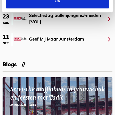
AGENDA
OK
Selectiedag ballenjongens/-meiden
23
[VOL]
AUG
11
Geef Mij Maar Amsterdam
SEP
Blogs
Servische maffiabaas in grauwe bak
en feesten met Tadic
24 JULI 2026 - 11:59