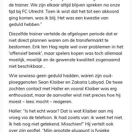
de trainer. We zijn elkaar altijd blijven spreken na onze
tijd bij FC Utrecht. Toen ik wist dat het tot een akkoord
ging komen, was ik blij. Het was een kwestie van
geduld hebben.”
Diezelfde trainer vertelde de afgelopen periode dat er
niet direct plannen waren om de transfermarkt te
bestormen. Erik ten Hag repte wel over problemen in het
'offensief bereik', maar spelers kopen was toch allemaal
moeilijk, moeilijk en de gewenste kwaliteit zogenaamd
niet beschikbaar...
Wie sowieso geen geduld hadden, waren zijn oud-
ploeggenoten Sean Klaiber en Zakaria Labyad. De twee
zochten contact met Haller en vooral Klaiber was erg
enthousiast, maar de aanvaller wist niet precies hoe hij
moest – lees: mocht – reageren.
Haller: “Is het echt waar? Dat is wat Klaiber aan mij
vroeg via de telefoon. Ik had zoiets van: ik weet het niet.
Ik heb nog niet getekend. Misschien!” Hij vertelt ook
over zijn profiel. “Mijn grootste pluspunt is fysieke