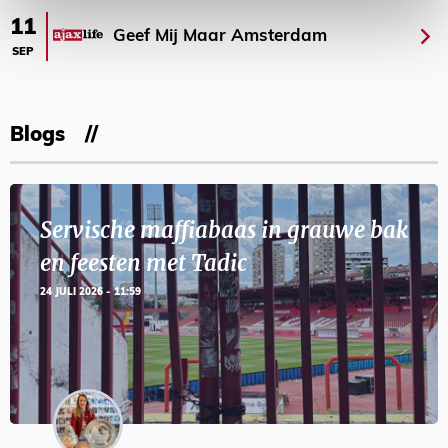
11
Geef Mij Maar Amsterdam
SEP
Blogs
Servische maffiabaas in grauwe bak
en feesten met Tadic
24 JULI 2026 - 11:59