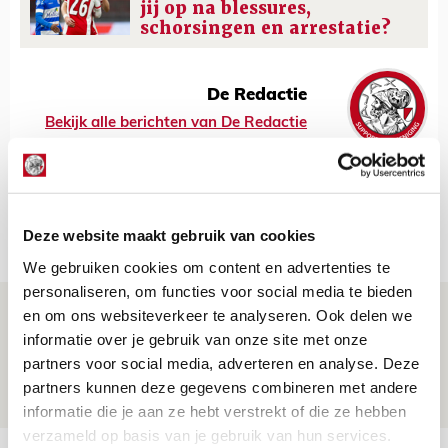
jij op na blessures,
schorsingen en arrestatie?
De Redactie
Bekijk alle berichten van De Redactie
Net binnen //
Deze website maakt gebruik van cookies
We gebruiken cookies om content en advertenties te
personaliseren, om functies voor social media te bieden
Is dit de laatste wallpaper van Godts in
en om ons websiteverkeer te analyseren. Ook delen we
informatie over je gebruik van onze site met onze
de Johan Cruijff Arena?
partners voor social media, adverteren en analyse. Deze
07 AUGUSTUS 2026 - 00:36
partners kunnen deze gegevens combineren met andere
NIEUWS
informatie die je aan ze hebt verstrekt of die ze hebben
verzameld op basis van je gebruik van hun services.