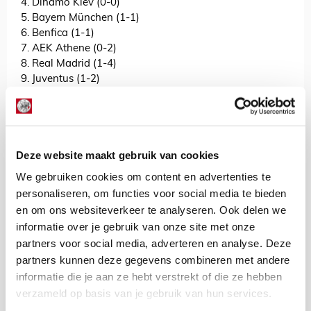
4. Dinamo Kiev (0-0)
5. Bayern München (1-1)
6. Benfica (1-1)
7. AEK Athene (0-2)
8. Real Madrid (1-4)
9. Juventus (1-2)
10. Tottenham Hotspur (0-1)
11. Paok Saloniki (2-2)*
12. APOEL Nicosia (0-0)*
13. Valencia (0-3)
Deze website maakt gebruik van cookies
14. Chelsea (4-4)
15. Lille (0-2)
We gebruiken cookies om content en advertenties te
16. Atalanta (2-2)
personaliseren, om functies voor social media te bieden
17. FC Midtjylland (1-2)
en om ons websiteverkeer te analyseren. Ook delen we
informatie over je gebruik van onze site met onze
* voorronde
partners voor social media, adverteren en analyse. Deze
partners kunnen deze gegevens combineren met andere
AANBEVOLEN
informatie die je aan ze hebt verstrekt of die ze hebben
TV-tip: mis niks van
verzameld op basis van je gebruik van hun services.
smakelijke krachtmeting