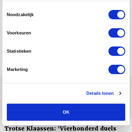
tussen Liverpool en Ajax!
Toestemmingsselectie
Noodzakelijk
De Redactie
Bekijk alle berichten van De Redactie
Voorkeuren
Statistieken
Net binnen //
Marketing
Is dit de laatste wallpaper van Godts in
de Johan Cruijff Arena?
Details tonen
07 AUGUSTUS 2026 - 00:36
NIEUWS
OK
Trotse Klaassen: ‘Vierhonderd duels