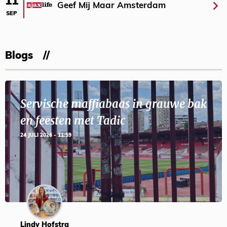
11
Geef Mij Maar Amsterdam
SEP
Blogs
Servische maffiabaas in grauwe bak
en feesten met Tadic
24 JULI 2026 - 11:59
Lindy Hofstra