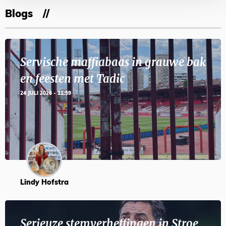
Blogs
Servische maffiabaas in grauwe bak
en feesten met Tadic
24 JULI 2026 - 11:59
Lindy Hofstra
Serieuze stemverheffingen in Stroe