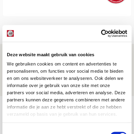
Net binnen //
Míchel geeft blessure-update en
Deze website maakt gebruik van cookies
spreekt over Godts, Baas en
We gebruiken cookies om content en advertenties te
aanwinsten
personaliseren, om functies voor social media te bieden
en om ons websiteverkeer te analyseren. Ook delen we
07 AUGUSTUS 2026 - 14:13
informatie over je gebruik van onze site met onze
NIEUWS
partners voor social media, adverteren en analyse. Deze
partners kunnen deze gegevens combineren met andere
Volop enthousiasme in fotoverslag van
informatie die je aan ze hebt verstrekt of die ze hebben
Europees treffen met Shelbourne
verzameld op basis van je gebruik van hun services.
07 AUGUSTUS 2026 - 09:00
Toestemmingsselectie
FOTOVERSLAG