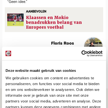
“Geen idee.”
AANBEVOLEN
Klaassen en Mokio
benadrukken belang van
Europees voetbal
Floris Roos
Bekijk alle berichten van Floris Roos
Deze website maakt gebruik van cookies
Net binnen //
We gebruiken cookies om content en advertenties te
personaliseren, om functies voor social media te bieden
en om ons websiteverkeer te analyseren. Ook delen we
informatie over je gebruik van onze site met onze
Ter Stegen over uitdagingen en
partners voor social media, adverteren en analyse. Deze
leidersrol bij Ajax
partners kunnen deze gegevens combineren met andere