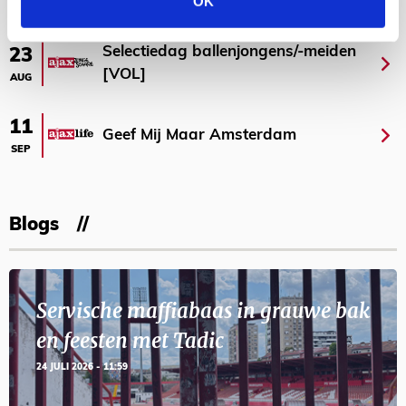
OK
Selectiedag ballenjongens/-meiden
23
[VOL]
AUG
11
Geef Mij Maar Amsterdam
SEP
Blogs
Servische maffiabaas in grauwe bak
en feesten met Tadic
24 JULI 2026 - 11:59