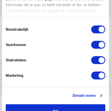
05 AUGUSTUS 2026 - 20:00
informatie die je aan ze hebt verstrekt of die ze hebben
NIEUWS
verzameld op basis van je gebruik van hun services.
Míchels elf: zie jij al rol voor
Toestemmingsselectie
Noodzakelijk
aanwinsten in thuisduel met
Shelbourne?
Voorkeuren
05 AUGUSTUS 2026 - 15:35
NIEUWS
Statistieken
Laatste Kaarten Actie Ajax - sc
Heerenveen [UITVERKOCHT]
Marketing
05 AUGUSTUS 2026 - 15:00
NIEUWS
Details tonen
Bekijk meer
AGENDA