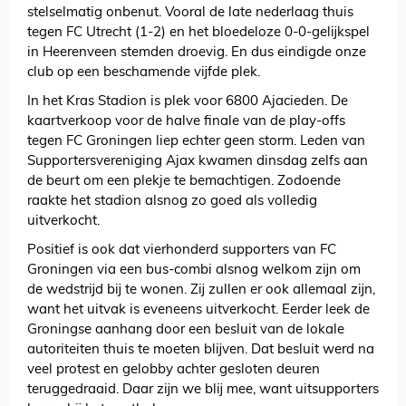
stelselmatig onbenut. Vooral de late nederlaag thuis
tegen FC Utrecht (1-2) en het bloedeloze 0-0-gelijkspel
in Heerenveen stemden droevig. En dus eindigde onze
club op een beschamende vijfde plek.
In het Kras Stadion is plek voor 6800 Ajacieden. De
kaartverkoop voor de halve finale van de play-offs
tegen FC Groningen liep echter geen storm. Leden van
Supportersvereniging Ajax kwamen dinsdag zelfs aan
de beurt om een plekje te bemachtigen. Zodoende
raakte het stadion alsnog zo goed als volledig
uitverkocht.
Positief is ook dat vierhonderd supporters van FC
Groningen via een bus-combi alsnog welkom zijn om
de wedstrijd bij te wonen. Zij zullen er ook allemaal zijn,
want het uitvak is eveneens uitverkocht. Eerder leek de
Groningse aanhang door een besluit van de lokale
autoriteiten thuis te moeten blijven. Dat besluit werd na
veel protest en gelobby achter gesloten deuren
teruggedraaid. Daar zijn we blij mee, want uitsupporters