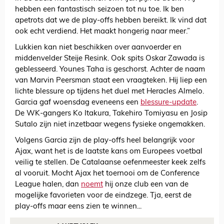
hebben een fantastisch seizoen tot nu toe. Ik ben
apetrots dat we de play-offs hebben bereikt. Ik vind dat
ook echt verdiend. Het maakt hongerig naar meer.”
Lukkien kan niet beschikken over aanvoerder en
middenvelder Steije Resink. Ook spits Oskar Zawada is
geblesseerd. Younes Taha is geschorst. Achter de naam
van Marvin Peersman staat een vraagteken. Hij liep een
lichte blessure op tijdens het duel met Heracles Almelo.
Garcia gaf woensdag eveneens een
blessure-update
.
De WK-gangers Ko Itakura, Takehiro Tomiyasu en Josip
Sutalo zijn niet inzetbaar wegens fysieke ongemakken.
Volgens Garcia zijn de play-offs heel belangrijk voor
Ajax, want het is de laatste kans om Europees voetbal
veilig te stellen. De Catalaanse oefenmeester keek zelfs
al vooruit. Mocht Ajax het toernooi om de Conference
League halen, dan
noemt
hij onze club een van de
mogelijke favorieten voor de eindzege. Tja, eerst de
play-offs maar eens zien te winnen...