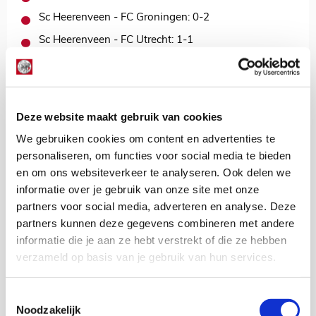
Sc Heerenveen - FC Groningen: 0-2
Sc Heerenveen - FC Utrecht: 1-1
sc Heerenveen - Ajax: 0-0
FC Utrecht - Ajax: 2-1
FC Utrecht - Sc Heerenveen: 2-2
Deze website maakt gebruik van cookies
FC Utrecht - FC Groningen: 0-1
We gebruiken cookies om content en advertenties te
personaliseren, om functies voor social media te bieden
Stand op basis van gespeelde wedstrijden
en om ons websiteverkeer te analyseren. Ook delen we
1. FC Groningen: 12 punten
2. FC Utrecht: 11 punten
informatie over je gebruik van onze site met onze
3. Ajax: 5 punten
partners voor social media, adverteren en analyse. Deze
4. Sc Heerenveen: 4 punten
partners kunnen deze gegevens combineren met andere
informatie die je aan ze hebt verstrekt of die ze hebben
Opvallend is dat FC Groningen liefst zeven punten meer
verzameld op basis van je gebruik van hun services.
verzamelde in de onderlinge duels die de play-
offdeelnemers tegen elkaar speelden in
competitieverband. Maar goed, die wedstrijden liggen
Toestemmingsselectie
achter ons.
Noodzakelijk