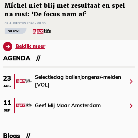
Míchel niet blij met resultaat en spel
na rust: ‘De focus nam af’
07 AUGUSTUS 2026 - 08:30
NIEUWS
Bekijk meer
AGENDA
Selectiedag ballenjongens/-meiden
23
[VOL]
AUG
11
Geef Mij Maar Amsterdam
SEP
Blogs