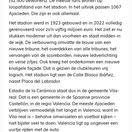
(52.500 bewoners). De meeste fans wonen op
loopafstand van het stadion. In het uitvak passen 1067
Ajacieden. Die zijn er ook allemaal.
Het stadion werd in 1923 gebouwd en in 2022 volledig
gerenoveerd voor zo’n vijftig miljoen euro. Het ziet er nu
stukken moderner uit dan voorheen en staat midden in
de wijk. De verbouwing omvatte de bouw van een
nieuwe tribune, het overdekken van alle tribunes, het
vervangen van de scoreborden, nieuwe ledverlichting
en verse zitjes. Ook kreeg het onderkomen een nieuwe
knalgele façade. Dat is gezien de clubkleuren vrij
logisch. Het stadion ligt aan de Calle Blasco Ibáñez,
naast Placa del Labrador.
Estadio de la Cerámica staat dus in de gemeente Vila-
real. Dat is een gemeente in de Spaanse provincie
Castellón, in de regio Valencia. De meeste Ajacieden
verblijven vermoedelijk het langst in Valencia, want in
Vila-real is – behalve omwisselen en voetbal kijken –
niet bijster veel te doen. Valencia ligt op ongeveer een
uurtje rijden met de auto.