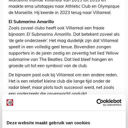
Marcelino trainde Villarreal van 2013 tot 2019 en
maakte erna uitstapjes naar Athletic Club en Olympique
de Marseille. Hij keerde in 2023 terug naar Villarreal.
El Submarino Amarillo
Zoals zoveel clubs heeft ook Villarreal een fraaie
bijnaam:
El Submarino Amarillo
. Dat betekent zoveel als
‘de gele onderzeeër’. Het mag duidelijk zijn dat Villarreal
speelt in een volledig geel tenue. Bovendien zongen
supporters in de jaren zestig en zeventig het lied
Yellow
submarine
van The Beatles. Dat lied bleef hangen en
groeide uit tot een symbool van de club.
De bijnaam past ook bij Villarreal om een andere reden.
Het is een relatief kleine club die lange tijd onder de
radar bleef, maar plots toch succesvol werd, net zoals
een onderzeeër die onverwacht opduikt.
De spelers van Villarreal worden
Els Groguets
genoemd.
Dat betekent zoiets als ‘de gelen’. Het is niet voor niets
dat de mascotte van de club Groguet heet. Het is een –
Deze website maakt gebruik van cookies
je raadt het al – een onderzeeër. Het hoofd heeft in elk