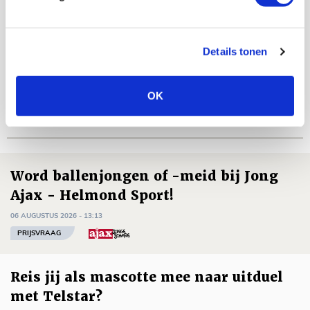
De Redactie
Bekijk alle berichten van De Redactie
Details tonen
OK
Net binnen //
Word ballenjongen of -meid bij Jong
Ajax - Helmond Sport!
06 AUGUSTUS 2026 - 13:13
PRIJSVRAAG
Reis jij als mascotte mee naar uitduel
met Telstar?