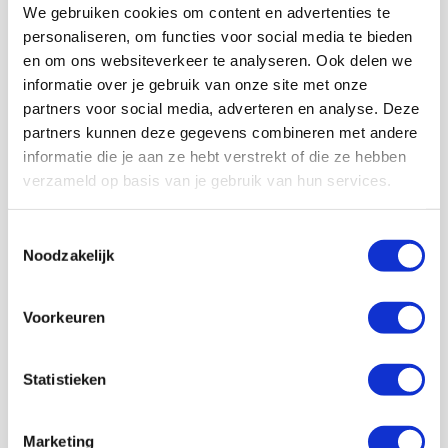
geval die vorm, maar is nog steeds mensachtig wat
We gebruiken cookies om content en advertenties te
betreft vorm en expressie. We verzinnen het allemaal
personaliseren, om functies voor social media te bieden
niet zelf. Geef ons Lucky maar!
en om ons websiteverkeer te analyseren. Ook delen we
Grootste succes dateert uit 2021
informatie over je gebruik van onze site met onze
Het grootste succes van Villarreal? Dat is het winnen
partners voor social media, adverteren en analyse. Deze
van de Europa League in seizoen 2020/2021. Na een
partners kunnen deze gegevens combineren met andere
bloedstollende strafschoppenreeks, werd Manchester
informatie die je aan ze hebt verstrekt of die ze hebben
United verslagen. Voormalig Ajaxdoelman Gerónimo
verzameld op basis van je gebruik van hun services.
Rulli vervulde destijds een heldenrol door eerst raak te
schieten vanaf de stip en daarna een strafschop van
David de Gea te stoppen.
Toestemmingsselectie
Noodzakelijk
Het duel tussen Villarreal en Ajax is de eerste tussen
beide clubs. We zijn benieuwd wat voor wedstrijd we
krijgen voorgeschoteld. Dat weten we dinsdag als de
Voorkeuren
bal om 21.00 uur gaat rollen in Estadio de la Cerámica.
AANBEVOLEN
Statistieken
TV-tip: zo mis je niks van
uitduel met Villarreal
Marketing