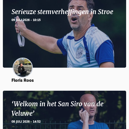
Serieuze stemverheffingen in Stroe
09 JULI 2026 - 10:15
Floris Roos
‘Welkom in het San Siro van de
Veluwe’
08 JULI 2026 - 14:52