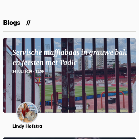
Blogs
Servische maffiabaas in grauwe bak
en feesten met Tadic
24 JULI 2026 - 11:59
Lindy Hofstra