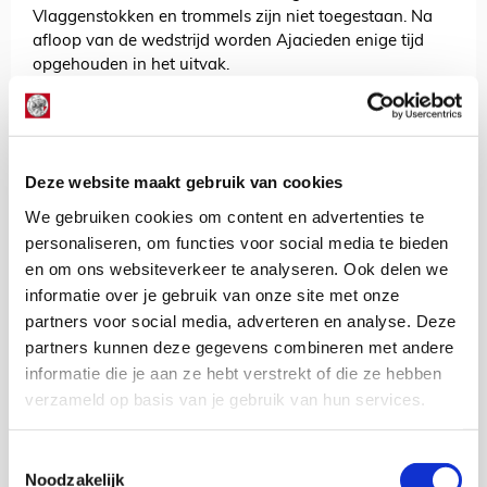
Vlaggenstokken en trommels zijn niet toegestaan. Na
afloop van de wedstrijd worden Ajacieden enige tijd
opgehouden in het uitvak.
Staat het antwoord op jouw vraag hier niet tussen?
Dan helpt Ajax Fancare je graag verder. Zie
hier
alle
contactmogelijkheden. Volg @AjaxFancare ook op
X
en
Instagram
voor eventueel last minute informatie.
Deze website maakt gebruik van cookies
Laten we er met z’n allen een mooie trip van maken. Tot
We gebruiken cookies om content en advertenties te
in Spanje!
personaliseren, om functies voor social media te bieden
en om ons websiteverkeer te analyseren. Ook delen we
Check hier alle info over Villarreal-uit
informatie over je gebruik van onze site met onze
partners voor social media, adverteren en analyse. Deze
AANBEVOLEN
TV-tip: zo mis je niks van
partners kunnen deze gegevens combineren met andere
uitduel met Villarreal
informatie die je aan ze hebt verstrekt of die ze hebben
verzameld op basis van je gebruik van hun services.
De Redactie
Toestemmingsselectie
Bekijk alle berichten van De Redactie
Noodzakelijk