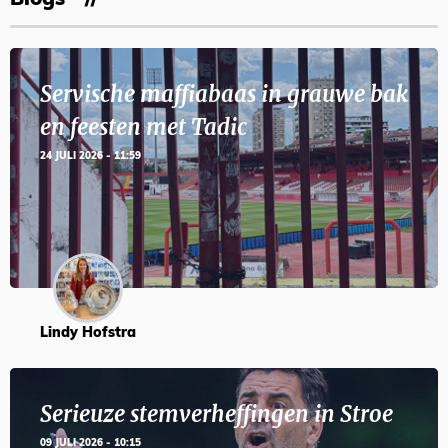
Blogs
Servische maffiabaas in grauwe bak
en feesten met Tadic
24 JULI 2026 - 11:59
Lindy Hofstra
Serieuze stemverheffingen in Stroe
09 JULI 2026 - 10:15