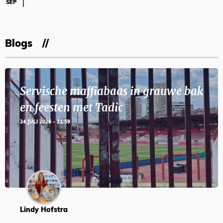
SEP
Blogs
Servische maffiabaas in grauwe bak
en feesten met Tadic
24 JULI 2026 - 11:59
Lindy Hofstra