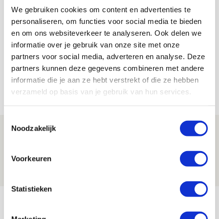
We gebruiken cookies om content en advertenties te
personaliseren, om functies voor social media te bieden
Floris Roos
en om ons websiteverkeer te analyseren. Ook delen we
Bekijk alle berichten van Floris Roos
informatie over je gebruik van onze site met onze
partners voor social media, adverteren en analyse. Deze
partners kunnen deze gegevens combineren met andere
informatie die je aan ze hebt verstrekt of die ze hebben
Net binnen //
verzameld op basis van je gebruik van hun services.
Toestemmingsselectie
Noodzakelijk
Drie dingen die je moet weten over PEC
Zwolle - Ajax
Voorkeuren
08 AUGUSTUS 2026 - 12:32
NIEUWS
Statistieken
Míchels elf: met welke formatie begin
jij aan nieuw eredivisieseizoen?
Marketing