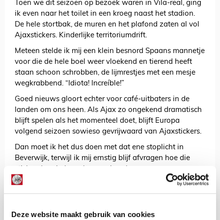
Toen we dit seizoen op bezoek waren in Vila-real, ging
ik even naar het toilet in een kroeg naast het stadion.
De hele stortbak, de muren en het plafond zaten al vol
Ajaxstickers. Kinderlijke territoriumdrift.
Meteen stelde ik mij een klein besnord Spaans mannetje
voor die de hele boel weer vloekend en tierend heeft
staan schoon schrobben, de lijmrestjes met een mesje
wegkrabbend. “Idiota! Increíble!”
Goed nieuws gloort echter voor café-uitbaters in de
landen om ons heen. Als Ajax zo ongekend dramatisch
blijft spelen als het momenteel doet, blijft Europa
volgend seizoen sowieso gevrijwaard van Ajaxstickers.
Dan moet ik het dus doen met dat ene stoplicht in
Beverwijk, terwijl ik mij ernstig blijf afvragen hoe die
sticker daar in hemelsnaam is gekomen...
AANBEVOLEN
Wie scoorden sinds 2010 voor
Ajax tijdens Heracles-uit?
Deze website maakt gebruik van cookies