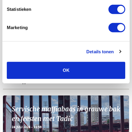
AGENDA
Statistieken
Selectiedag ballenjongens/-meiden
23
Marketing
[VOL]
AUG
11
Details tonen
Geef Mij Maar Amsterdam
SEP
OK
BLOGS
Servische maffiabaas in grauwe bak
en feesten met Tadic
24 JULI 2026 - 11:59