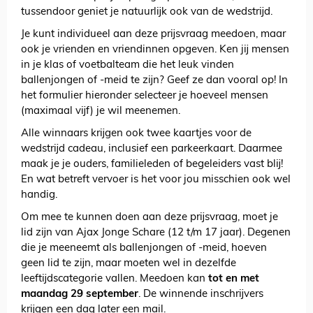
tussendoor geniet je natuurlijk ook van de wedstrijd.
Je kunt individueel aan deze prijsvraag meedoen, maar
ook je vrienden en vriendinnen opgeven. Ken jij mensen
in je klas of voetbalteam die het leuk vinden
ballenjongen of -meid te zijn? Geef ze dan vooral op! In
het formulier hieronder selecteer je hoeveel mensen
(maximaal vijf) je wil meenemen.
Alle winnaars krijgen ook twee kaartjes voor de
wedstrijd cadeau, inclusief een parkeerkaart. Daarmee
maak je je ouders, familieleden of begeleiders vast blij!
En wat betreft vervoer is het voor jou misschien ook wel
handig.
Om mee te kunnen doen aan deze prijsvraag, moet je
lid zijn van Ajax Jonge Schare (12 t/m 17 jaar). Degenen
die je meeneemt als ballenjongen of -meid, hoeven
geen lid te zijn, maar moeten wel in dezelfde
leeftijdscategorie vallen. Meedoen kan
tot en met
maandag 29 september
. De winnende inschrijvers
krijgen een dag later een mail.