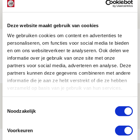
leidersrol bij Ajax
05 AUGUSTUS 2026 - 20:00
NIEUWS
Deze website maakt gebruik van cookies
We gebruiken cookies om content en advertenties te
Míchels elf: zie jij al rol voor
personaliseren, om functies voor social media te bieden
aanwinsten in thuisduel met
en om ons websiteverkeer te analyseren. Ook delen we
Shelbourne?
informatie over je gebruik van onze site met onze
partners voor social media, adverteren en analyse. Deze
05 AUGUSTUS 2026 - 15:35
partners kunnen deze gegevens combineren met andere
NIEUWS
informatie die je aan ze hebt verstrekt of die ze hebben
verzameld op basis van je gebruik van hun services.
Laatste Kaarten Actie Ajax - sc
Heerenveen [UITVERKOCHT]
Toestemmingsselectie
Noodzakelijk
05 AUGUSTUS 2026 - 15:00
NIEUWS
Voorkeuren
Bekijk meer