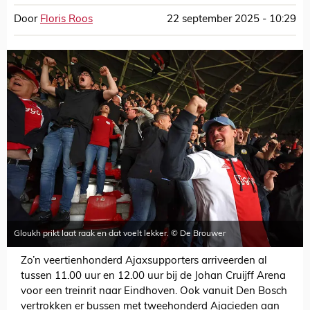
Door
Floris Roos
22 september 2025 - 10:29
Gloukh prikt laat raak en dat voelt lekker. © De Brouwer
Zo’n veertienhonderd Ajaxsupporters arriveerden al
tussen 11.00 uur en 12.00 uur bij de Johan Cruijff Arena
voor een treinrit naar Eindhoven. Ook vanuit Den Bosch
vertrokken er bussen met tweehonderd Ajacieden aan