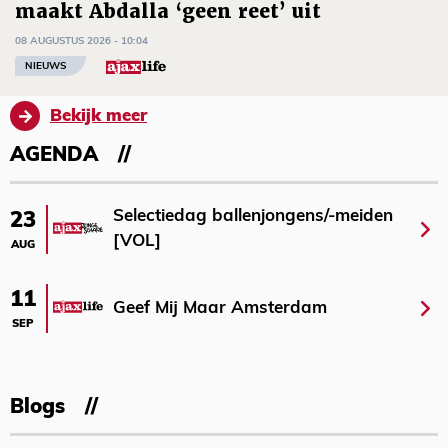
maakt Abdalla ‘geen reet’ uit
08 AUGUSTUS 2026 - 10:04
NIEUWS
Bekijk meer
AGENDA
Selectiedag ballenjongens/-meiden
23
[VOL]
AUG
11
Geef Mij Maar Amsterdam
SEP
Blogs