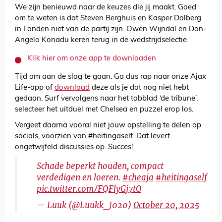
We zijn benieuwd naar de keuzes die jij maakt. Goed
om te weten is dat Steven Berghuis en Kasper Dolberg
in Londen niet van de partij zijn. Owen Wijndal en Don-
Angelo Konadu keren terug in de wedstrijdselectie.
Klik hier om onze app te downloaden
Tijd om aan de slag te gaan. Ga dus rap naar onze Ajax
Life-app of
download
deze als je dat nog niet hebt
gedaan. Surf vervolgens naar het tabblad ‘de tribune’,
selecteer het uitduel met Chelsea en puzzel erop los.
Vergeet daarna vooral niet jouw opstelling te delen op
socials, voorzien van #heitingaself. Dat levert
ongetwijfeld discussies op. Succes!
Schade beperkt houden, compact
verdedigen en loeren.
#cheaja
#heitingaself
pic.twitter.com/FQFlyGj7tO
— Luuk (@Luukk_J020)
October 20, 2025