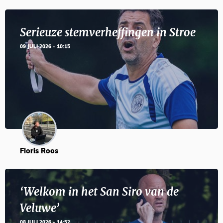
Serieuze stemverheffingen in Stroe
09 JULI 2026 - 10:15
Floris Roos
‘Welkom in het San Siro van de
Veluwe’
08 JULI 2026 - 14:52