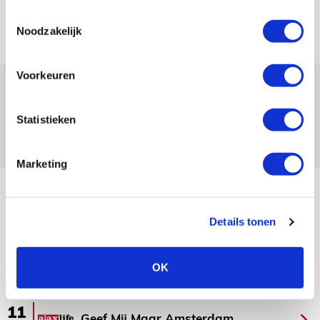
aanwinsten
Toestemmingsselectie
07 AUGUSTUS 2026 - 14:13
Noodzakelijk
NIEUWS
Voorkeuren
Volop enthousiasme in fotoverslag van
Europees treffen met Shelbourne
Statistieken
07 AUGUSTUS 2026 - 09:00
FOTOVERSLAG
Marketing
Bekijk meer
AGENDA
Details tonen
Selectiedag ballenjongens/-meiden
23
OK
[VOL]
AUG
11
Geef Mij Maar Amsterdam