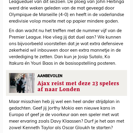
Leagueduel van dit seizoen. De ploeg van John Heitinga
werd drie weken geleden van de mat geveegd door
Olympique de Marseille (4-0) en heeft in de vaderlandse
eredivisie volop moeite met op papier mindere goden.
En dan wacht nu het treffen met de nummer vijf van de
Premier League. Hoe vlieg jij dat duel aan? We kunnen
ons bijvoorbeeld voorstellen dat je wat extra defensieve
zekerheid wil inbouwen door een extra mannetje in de
verdediging te zetten. Dan kun je Josip Sutalo, Ko
Itakura én Youri Baas in de basisopstelling posteren.
AANBEVOLEN
Ajax reist met deze 23 spelers
af naar Londen
Maar misschien heb jij wel een heel ander strijdplan in
gedachten. Geef jij Jorthy Mokio een nieuwe kans in
Europa of geef je de voorkeur aan een speler met wat
meer ervaring zoals Davy Klaassen? Durf je het aan met
zowel Kenneth Taylor als Oscar Gloukh te starten?