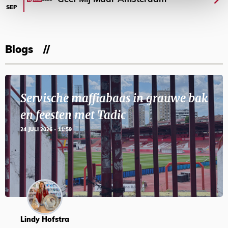
SEP
Blogs
Servische maffiabaas in grauwe bak
en feesten met Tadic
24 JULI 2026 - 11:59
Lindy Hofstra