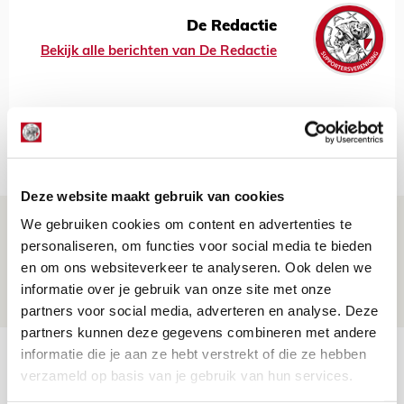
De Redactie
Bekijk alle berichten van De Redactie
Net binnen //
Deze website maakt gebruik van cookies
Brandt: ‘Ajax en Cruijff bleven door
We gebruiken cookies om content en advertenties te
personaliseren, om functies voor social media te bieden
mijn hoofd spoken’
en om ons websiteverkeer te analyseren. Ook delen we
07 AUGUSTUS 2026 - 20:02
informatie over je gebruik van onze site met onze
NIEUWS
partners voor social media, adverteren en analyse. Deze
partners kunnen deze gegevens combineren met andere
Míchel geeft blessure-update en
informatie die je aan ze hebt verstrekt of die ze hebben
verzameld op basis van je gebruik van hun services.
spreekt over Godts, Baas en