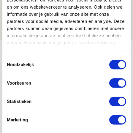
Spelen bij Jong Ajax of Ajax 1? Dat
en om ons websiteverkeer te analyseren. Ook delen we
informatie over je gebruik van onze site met onze
maakt Abdalla ‘geen reet’ uit
partners voor social media, adverteren en analyse. Deze
08 AUGUSTUS 2026 - 10:04
partners kunnen deze gegevens combineren met andere
NIEUWS
informatie die je aan ze hebt verstrekt of die ze hebben
verzameld op basis van je gebruik van hun services.
Bekijk meer
AGENDA
Toestemmingsselectie
Noodzakelijk
Selectiedag ballenjongens/-meiden
23
Voorkeuren
[VOL]
AUG
11
Statistieken
Geef Mij Maar Amsterdam
SEP
Marketing