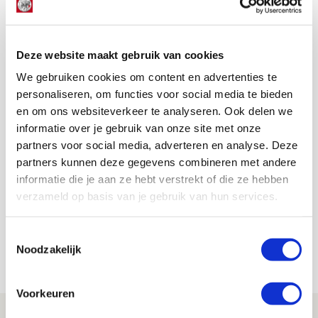
in de afgelopen periode. Een paar weken terug had
niemand één euro ingezet op dat wij tien punten
zouden halen uit de duels met Willem II, Feyenoord,
PSV en FC Twente.”
Deze website maakt gebruik van cookies
We gebruiken cookies om content en advertenties te
AANBEVOLEN
personaliseren, om functies voor social media te bieden
Ajax knokt zich naar punt
en om ons websiteverkeer te analyseren. Ook delen we
tegen FC Twente en dit valt op
informatie over je gebruik van onze site met onze
partners voor social media, adverteren en analyse. Deze
Jordy Haak
partners kunnen deze gegevens combineren met andere
informatie die je aan ze hebt verstrekt of die ze hebben
Bekijk alle berichten van Jordy Haak
verzameld op basis van je gebruik van hun services.
Toestemmingsselectie
Noodzakelijk
Net binnen //
Voorkeuren
Drie dingen die je moet weten over PEC