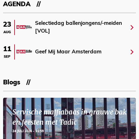
AGENDA
Selectiedag ballenjongens/-meiden
23
[VOL]
AUG
11
Geef Mij Maar Amsterdam
SEP
Blogs
Servische maffiabaas in grauwe bak
en feesten met Tadic
24 JULI 2026 - 11:59