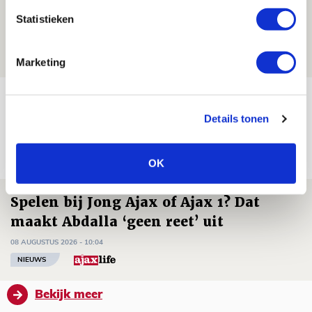
Zwolle - Ajax
Statistieken
08 AUGUSTUS 2026 - 12:32
NIEUWS
Marketing
Míchels elf: met welke formatie begin
jij aan nieuw eredivisieseizoen?
Details tonen
08 AUGUSTUS 2026 - 11:34
NIEUWS
OK
Spelen bij Jong Ajax of Ajax 1? Dat
maakt Abdalla ‘geen reet’ uit
08 AUGUSTUS 2026 - 10:04
NIEUWS
Bekijk meer