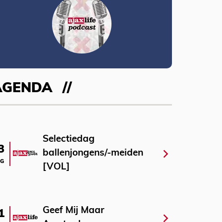
AGENDA
Selectiedag
3
ballenjongens/-meiden
G
[VOL]
Geef Mij Maar
1