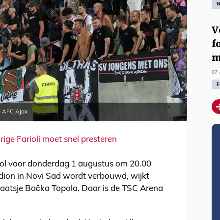
N
V
f
m
07 
F
© AFC Ajax
rige Farioli moet snel presteren
 rol voor donderdag 1 augustus om 20.00
dion in Novi Sad wordt verbouwd, wijkt
plaatsje Bačka Topola. Daar is de TSC Arena