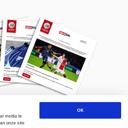
OK
Meld je aan voor de nieuwsbrief
al media te
an onze site