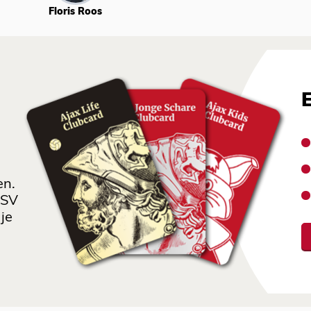
Floris Roos
en.
 SV
je