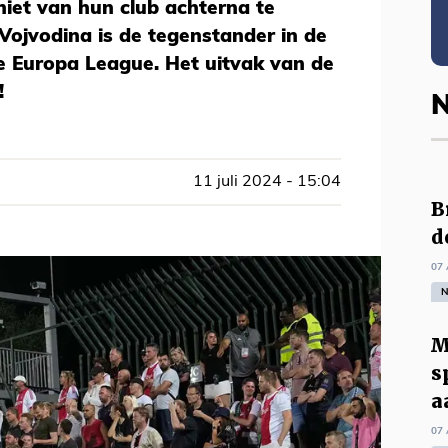
iet van hun club achterna te
 Vojvodina is de tegenstander in de
 Europa League. Het uitvak van de
!
N
11 juli 2024 - 15:04
B
d
07 
N
M
s
a
07 