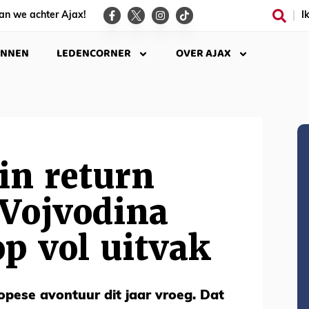
an we achter Ajax!
I
INNEN
LEDENCORNER
OVER AJAX
in return
 Vojvodina
p vol uitvak
opese avontuur dit jaar vroeg. Dat