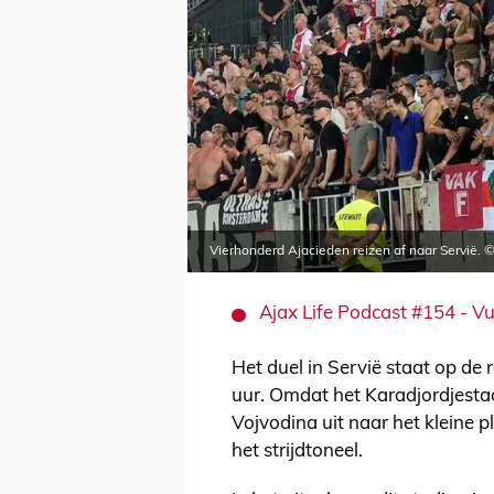
Vierhonderd Ajacieden reizen af naar Servië. 
Ajax Life Podcast #154 - Vu
Het duel in Servië staat op de
uur. Omdat het Karadjordjesta
Vojvodina uit naar het kleine 
het strijdtoneel.