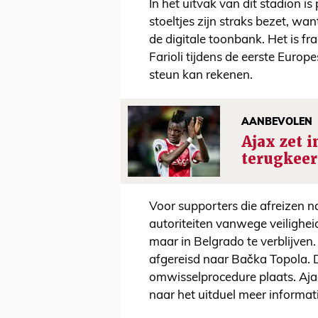
In het uitvak van dit stadion is
stoeltjes zijn straks bezet, wa
de digitale toonbank. Het is fr
Farioli tijdens de eerste Europ
steun kan rekenen.
AANBEVOLEN
Ajax zet i
terugkeer
Voor supporters die afreizen na
autoriteiten vanwege veilighe
maar in Belgrado te verblijve
afgereisd naar Bačka Topola. 
omwisselprocedure plaats. Aja
naar het uitduel meer informati