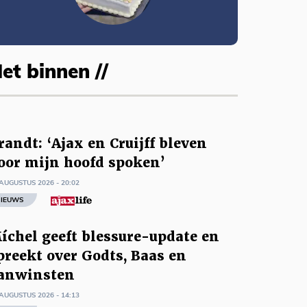
et binnen //
randt: ‘Ajax en Cruijff bleven
oor mijn hoofd spoken’
AUGUSTUS 2026 - 20:02
IEUWS
íchel geeft blessure-update en
preekt over Godts, Baas en
anwinsten
AUGUSTUS 2026 - 14:13