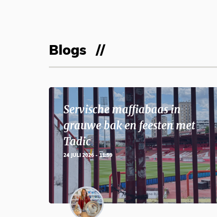
Blogs
Servische maffiabaas in
grauwe bak en feesten met
Tadic
24 JULI 2026 - 11:59