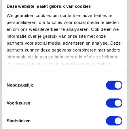
Deze website maakt gebruik van cookies
Volop enthousiasme in fotoverslag van
We gebruiken cookies om content en advertenties te
Europees treffen met Shelbourne
personaliseren, om functies voor social media te bieden
07 AUGUSTUS 2026 - 09:00
en om ons websiteverkeer te analyseren. Ook delen we
FOTOVERSLAG
informatie over je gebruik van onze site met onze
partners voor social media, adverteren en analyse. Deze
partners kunnen deze gegevens combineren met andere
Míchel niet blij met resultaat en spel
informatie die je aan ze hebt verstrekt of die ze hebben
na rust: ‘De focus nam af’
verzameld op basis van je gebruik van hun services.
07 AUGUSTUS 2026 - 08:30
NIEUWS
Toestemmingsselectie
Noodzakelijk
Bekijk meer
AGENDA
Voorkeuren
Selectiedag ballenjongens/-meiden
23
Statistieken
[VOL]
AUG