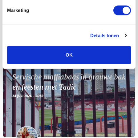
Marketing
11
Geef Mij Maar Amsterdam
SEP
Details tonen
Blogs
OK
Servische maffiabaas in grauwe bak
en feesten met Tadic
24 JULI 2026 - 11:59