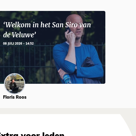
‘Welkom in het San Siro van
de Veluwe’
08 JULI 2026 - 14:52
Floris Roos