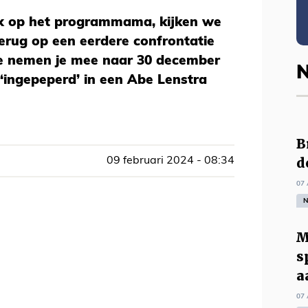
ax op het programmama, kijken we
erug op een eerdere confrontatie
e nemen je mee naar 30 december
N
 ‘ingepeperd’ in een Abe Lenstra
B
d
09 februari 2024 - 08:34
07 
N
M
s
a
07 