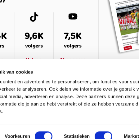
4K
9,6K
7,5K
rs
volgers
volgers
en
Volgen
Abonneren
ik van cookies
ontent en advertenties te personaliseren, om functies voor soci
erkeer te analyseren. Ook delen we informatie over je gebruik v
cial media, adverteren en analyse. Deze partners kunnen deze
ormatie die je aan ze hebt verstrekt of die ze hebben verzameld
s.
ESTELDE VRAGEN
CONTACT
LEDENPANEL
Voorkeuren
Statistieken
Market