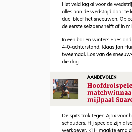
Het veld lag al voor de wedstri
alles aan de wedstrijd door te
duel bleef het sneeuwen. Op e
de eerste seizoenshelft af in 
In een bar en winters Friesla
4-0-achterstand. Klaas Jan Hu
tweemaal. Los van de sneeuwv
die dag.
AANBEVOLEN
Hoofdrolspele
matchwinnaar
mijlpaal Suar
De spits trok tegen Ajax voor 
schouders. Hij speelde zijn af
werkgever. KJH maakte erna de