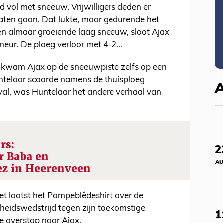
jd vol met sneeuw. Vrijwilligers deden er
 laten gaan. Dat lukte, maar gedurende het
en almaar groeiende laag sneeuw, sloot Ajax
mineur. De ploeg verloor met 4-2…
nd kwam Ajax op de sneeuwpiste zelfs op een
ntelaar scoorde namens de thuisploeg
al, was Huntelaar het andere verhaal van
rs:
2
 Baba en
AU
ez in Heerenveen
het laatst het Pompeblêdeshirt over de
scheidswedstrijd tegen zijn toekomstige
1
 overstap naar Ajax.