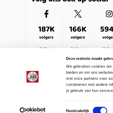
187K
166K
59
volgers
volgers
volge
Volgen
Volgen
Volg
Deze website maakt gebru
We gebruiken cookies om c
bieden en om ons websitev
met onze partners voor so
combineren met andere inf
je gebruik van hun service
LEDENSERVICE
OVER ONS
VEELG
Toestemmingsselectie
Noodzakelijk