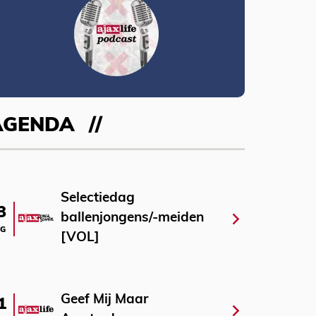
AGENDA
Selectiedag
3
ballenjongens/-meiden
G
[VOL]
Geef Mij Maar
1