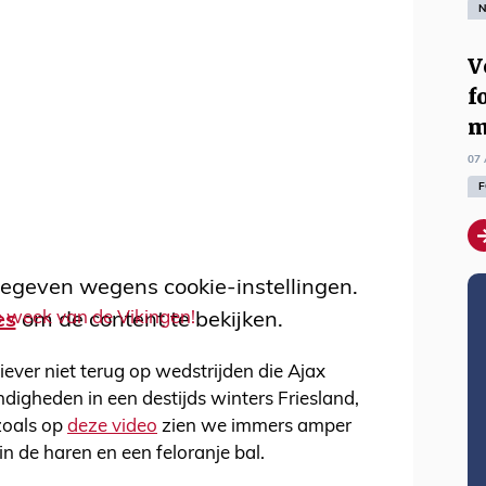
N
V
f
m
07 
F
egeven wegens cookie-instellingen.
e week van de Vikingen!
es
om de content te bekijken.
ever niet terug op wedstrijden die Ajax
digheden in een destijds winters Friesland,
 zoals op
deze video
zien we immers amper
n de haren en een feloranje bal.