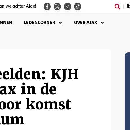
an we achter Ajax!
I
INNEN
LEDENCORNER
OVER AJAX
eelden: KJH
jax in de
oor komst
kum