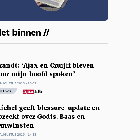
et binnen //
randt: ‘Ajax en Cruijff bleven
oor mijn hoofd spoken’
AUGUSTUS 2026 - 20:02
IEUWS
íchel geeft blessure-update en
preekt over Godts, Baas en
anwinsten
AUGUSTUS 2026 - 14:13