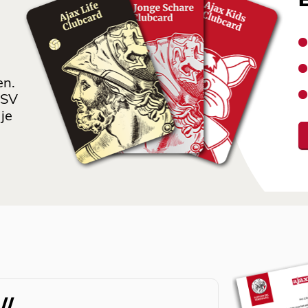
en.
 SV
je