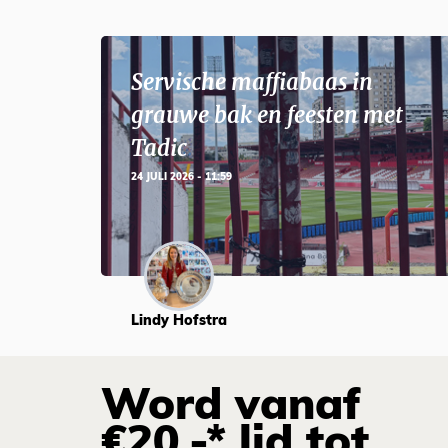
Servische maffiabaas in
grauwe bak en feesten met
Tadic
24 JULI 2026 - 11:59
Lindy Hofstra
Word vanaf
€20,-* lid tot