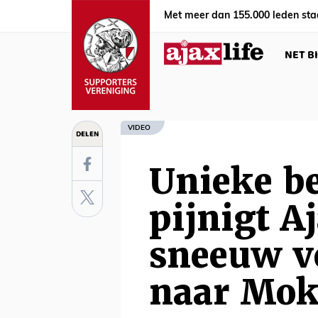
Met meer dan 155.000 leden sta
NET B
VIDEO
DELEN
Unieke b
pijnigt A
sneeuw v
naar Mo