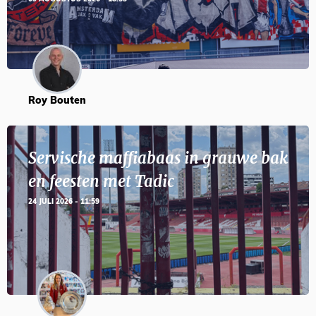
Roy Bouten
Servische maffiabaas in grauwe bak
en feesten met Tadic
24 JULI 2026 - 11:59