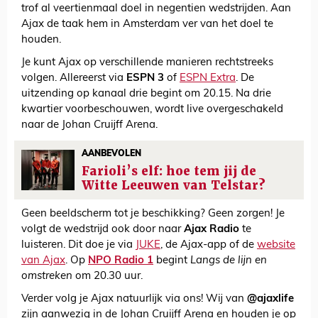
trof al veertienmaal doel in negentien wedstrijden. Aan
Ajax de taak hem in Amsterdam ver van het doel te
houden.
Je kunt Ajax op verschillende manieren rechtstreeks
volgen. Allereerst via
ESPN 3
of
ESPN Extra
. De
uitzending op kanaal drie begint om 20.15. Na drie
kwartier voorbeschouwen, wordt live overgeschakeld
naar de Johan Cruijff Arena.
AANBEVOLEN
Farioli’s elf: hoe tem jij de
Witte Leeuwen van Telstar?
Geen beeldscherm tot je beschikking? Geen zorgen! Je
volgt de wedstrijd ook door naar
Ajax Radio
te
luisteren. Dit doe je via
JUKE
, de Ajax-app of de
website
van Ajax
. Op
NPO Radio 1
begint
Langs de lijn en
omstreken
om 20.30 uur.
Verder volg je Ajax natuurlijk via ons! Wij van
@ajaxlife
zijn aanwezig in de Johan Cruijff Arena en houden je op