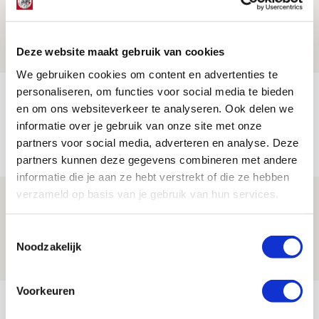
‘voetbaltempel’
09 AUGUSTUS 2026 - 18:53
Deze website maakt gebruik van cookies
BLOG
We gebruiken cookies om content en advertenties te
personaliseren, om functies voor social media te bieden
Brandt heeft veel vertrouwen in Ajax
en om ons websiteverkeer te analyseren. Ook delen we
dat steeds beter wordt
informatie over je gebruik van onze site met onze
09 AUGUSTUS 2026 - 18:14
partners voor social media, adverteren en analyse. Deze
NIEUWS
partners kunnen deze gegevens combineren met andere
informatie die je aan ze hebt verstrekt of die ze hebben
verzameld op basis van je gebruik van hun services.
Míchel: ‘Mentaliteit werd beter nadat
ik wissels erin bracht’
Toestemmingsselectie
09 AUGUSTUS 2026 - 18:14
Noodzakelijk
NIEUWS
Voorkeuren
Bekijk meer