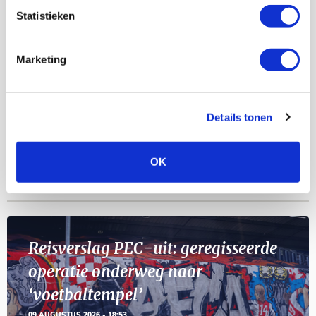
AGENDA
Statistieken
Selectiedag ballenjongens/-meiden
23
Marketing
[VOL]
AUG
11
Geef Mij Maar Amsterdam
Details tonen
SEP
OK
Blogs
Reisverslag PEC-uit: geregisseerde
operatie onderweg naar
‘voetbaltempel’
09 AUGUSTUS 2026 - 18:53