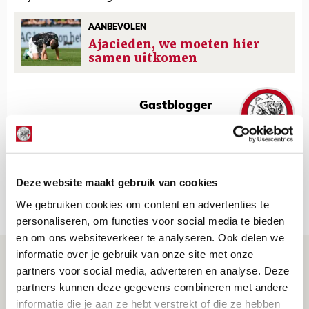
AANBEVOLEN
Ajacieden, we moeten hier
samen uitkomen
Gastblogger
Bekijk alle berichten van Gastblogger
Deze website maakt gebruik van cookies
Net binnen //
We gebruiken cookies om content en advertenties te
personaliseren, om functies voor social media te bieden
en om ons websiteverkeer te analyseren. Ook delen we
informatie over je gebruik van onze site met onze
Is dit de laatste wallpaper van Godts in
partners voor social media, adverteren en analyse. Deze
de Johan Cruijff Arena?
partners kunnen deze gegevens combineren met andere
07 AUGUSTUS 2026 - 00:36
informatie die je aan ze hebt verstrekt of die ze hebben