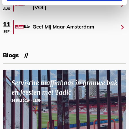
Selectiedag ballenjongens/-meiden
23
[VOL]
AUG
11
Geef Mij Maar Amsterdam
SEP
Blogs
Servische maffiabaas in grauwe bak
en feesten met Tadic
24 JULI 2026 - 11:59