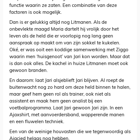
functie waarin ze zaten. Een combinatie van deze
factoren is ook mogelijk.
Dan is er gelukkig altijd nog Litmanen. Als de
onbevlekte maagd Maria dartelt hij vrolijk door het
leven als de held die er voorlopig nog lang geen
aanspraak op maakt om van zijn sokkel te kukelen.
Oké, er was ooit een koddige samenwerking met Ziggo
waarin men ‘huisgenoot’ van Jari kon worden. Maar dat
is dan ook alles. De kachel in huize Litmanen moet ook
gewoon branden.
En daarom: laat Jari alsjeblieft Jari blijven. Al roept de
buitenwacht nog zo hard om deze held binnen te halen,
maar geef hem geen rol als trainer, ook niet als
assistent en maak hem geen analist bij een
voetbalprogramma. Laat Jari gewoon Jari zijn. In een
Ajaxshirt, met aanvoerdersband, wapperende manen
en een fluwelen techniek.
Een van de weinige houvasten die we tegenwoordig als
Ajacied helaas nog hebben.