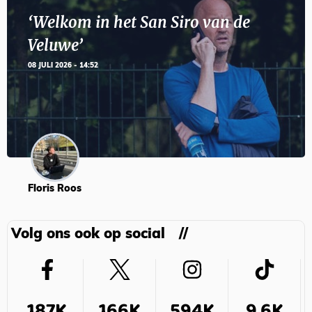
‘Welkom in het San Siro van de
Veluwe’
08 JULI 2026 - 14:52
Floris Roos
Volg ons ook op social
187K
166K
594K
9,6K