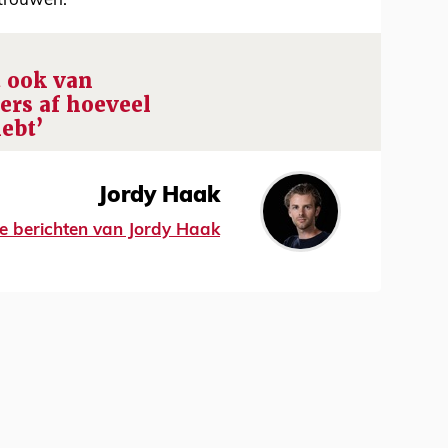
rtrouwen.
t ook van
lers af hoeveel
hebt’
Jordy Haak
lle berichten van Jordy Haak