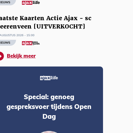
IEUWS
aatste Kaarten Actie Ajax - sc
eerenveen [UITVERKOCHT]
AUGUSTUS 2026 - 15:00
IEUWS
Bekijk meer
Special: genoeg
gespreksvoer tijdens Open
Dag