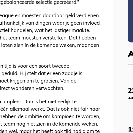
gebalanceerde selectie gecreëerd.”
eague en moesten daardoor geld verdienen
afhankelijk van dingen waar je geen invloed
tief handelen, wat het lastiger maakte.
d het team moesten versterken. Dat hebben
 laten zien in de komende weken, maanden
en tijd is voor een soort tweede
 geduld. Hij stelt dat er een zaadje is
oet krijgen om te groeien. Van de
direct wonderen verwachten.
2
AU
ompleet. Dan is het niet eerlijk te
én allemaal werkt. Dat is ook niet fair naar
We hebben de ambitie om kampioen te worden,
t team nog niet zien in de komende weken.
1
en wel, maar het heeft ook tijd nodig om te