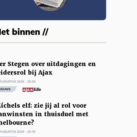
et binnen //
er Stegen over uitdagingen en
eidersrol bij Ajax
AUGUSTUS 2026 - 20:00
IEUWS
íchels elf: zie jij al rol voor
anwinsten in thuisduel met
helbourne?
AUGUSTUS 2026 - 15:35