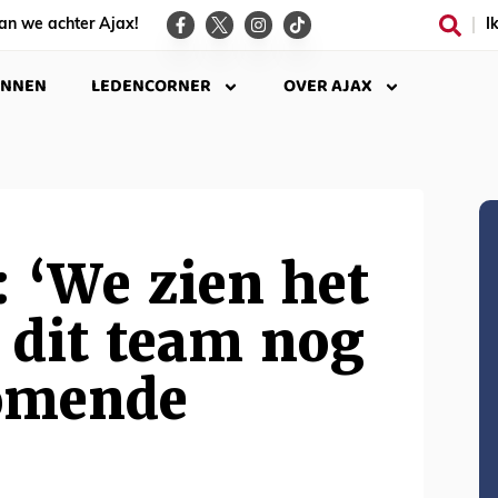
an we achter Ajax!
I
INNEN
LEDENCORNER
OVER AJAX
: ‘We zien het
 dit team nog
komende