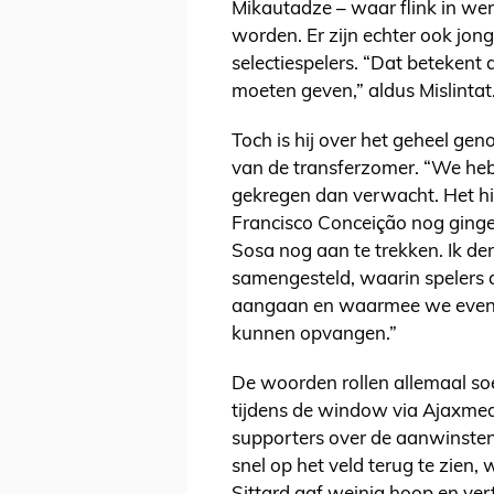
Mikautadze – waar flink in wer
worden. Er zijn echter ook jon
selectiespelers. “Dat betekent
moeten geven,” aldus Mislintat
Toch is hij over het geheel ge
van de transferzomer. “We heb
gekregen dan verwacht. Het hie
Francisco Conceição nog ginge
Sosa nog aan te trekken. Ik de
samengesteld, waarin spelers d
aangaan en waarmee we eventu
kunnen opvangen.”
De woorden rollen allemaal soep
tijdens de window via Ajaxmed
supporters over de aanwinsten
snel op het veld terug te zien