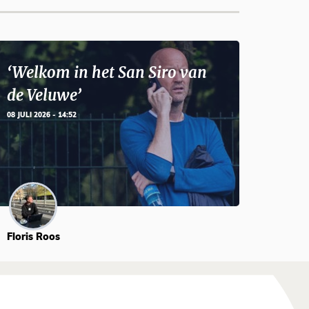
‘Welkom in het San Siro van
de Veluwe’
08 JULI 2026 - 14:52
Floris Roos