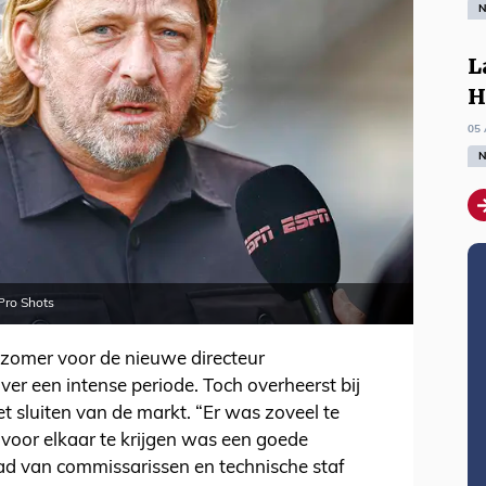
N
L
H
05 
N
 Pro Shots
rzomer voor de nieuwe directeur
over een intense periode. Toch overheerst bij
t sluiten van de markt. “Er was zoveel te
 voor elkaar te krijgen was een goede
ad van commissarissen en technische staf