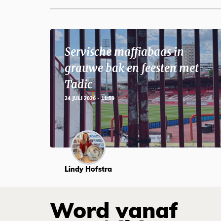
Servische maffiabaas in
grauwe bak en feesten met
Tadic
24 JULI 2026 - 11:59
Lindy Hofstra
Word vanaf