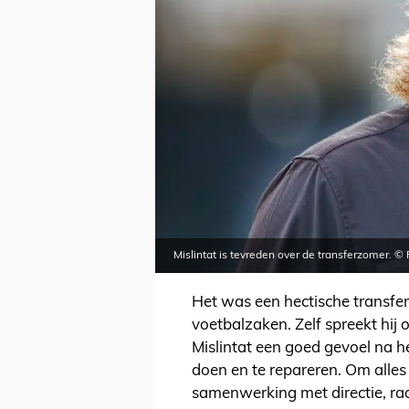
Mislintat is tevreden over de transferzomer. ©
Het was een hectische transfe
voetbalzaken. Zelf spreekt hij 
Mislintat een goed gevoel na he
doen en te repareren. Om alles
samenwerking met directie, ra