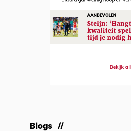
Sittard gaf weinig hoop en ve
AANBEVOLEN
Steijn: ‘Hang
kwaliteit spe
tijd je nodig 
Bekijk a
Blogs