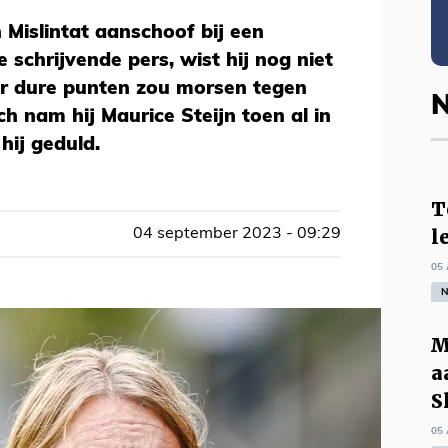
Mislintat aanschoof bij een
schrijvende pers, wist hij nog niet
ter dure punten zou morsen tegen
N
ch nam hij Maurice Steijn toen al in
hij geduld.
T
l
04 september 2023 - 09:29
05 
N
M
a
S
05 