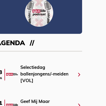
AGENDA
Selectiedag
3
ballenjongens/-meiden
G
[VOL]
Geef Mij Maar
1