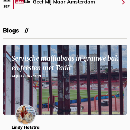
Geef Mij Maar Amsterdam
SEP
Blogs
Servische maffiabaas in grauwe bak
en feesten met Tadic
24 JULI 2026 - 11:59
Lindy Hofstra