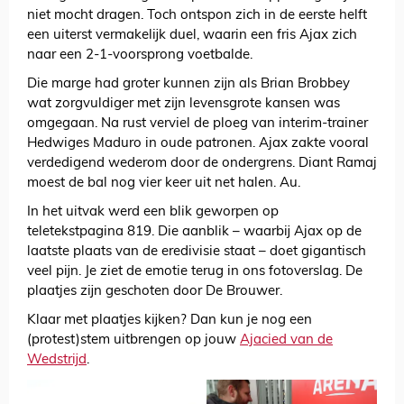
niet mocht dragen. Toch ontspon zich in de eerste helft
een uiterst vermakelijk duel, waarin een fris Ajax zich
naar een 2-1-voorsprong voetbalde.
Die marge had groter kunnen zijn als Brian Brobbey
wat zorgvuldiger met zijn levensgrote kansen was
omgegaan. Na rust verviel de ploeg van interim-trainer
Hedwiges Maduro in oude patronen. Ajax zakte vooral
verdedigend wederom door de ondergrens. Diant Ramaj
moest de bal nog vier keer uit net halen. Au.
In het uitvak werd een blik geworpen op
teletekstpagina 819. Die aanblik – waarbij Ajax op de
laatste plaats van de eredivisie staat – doet gigantisch
veel pijn. Je ziet de emotie terug in ons fotoverslag. De
plaatjes zijn geschoten door De Brouwer.
Klaar met plaatjes kijken? Dan kun je nog een
(protest)stem uitbrengen op jouw
Ajacied van de
Wedstrijd
.