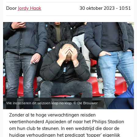
Door
Jordy Haak
30 oktober 2023 - 10:51
We incasseren dit seizoen klap na klap. © De Brouwer
Zonder al te hoge verwachtingen reisden
veertienhonderd Ajacieden af naar het Philips Stadion
om hun club te steunen. In een wedstrijd die door de
huidige verhoudingen het predicaat ‘topper’ eigenlijk